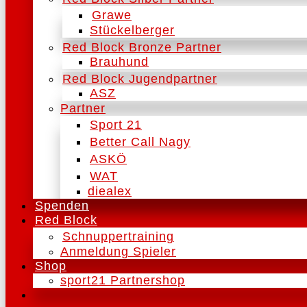
Grawe
Stückelberger
Red Block Bronze Partner
Brauhund
Red Block Jugendpartner
ASZ
Partner
Sport 21
Better Call Nagy
ASKÖ
WAT
diealex
Spenden
Red Block
Schnuppertraining
Anmeldung Spieler
Shop
sport21 Partnershop