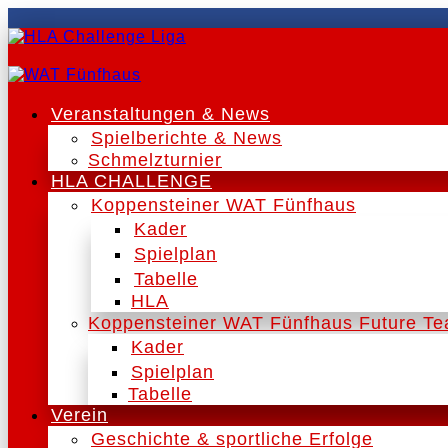
Veranstaltungen & News
Spielberichte & News
Schmelzturnier
HLA CHALLENGE
Koppensteiner WAT Fünfhaus
Kader
Spielplan
Tabelle
HLA
Koppensteiner WAT Fünfhaus Future T
Kader
Spielplan
Tabelle
Verein
Geschichte & sportliche Erfolge