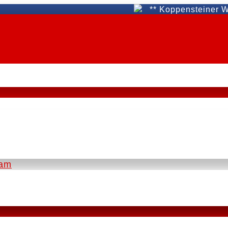
** Koppensteiner WAT Fün
eam