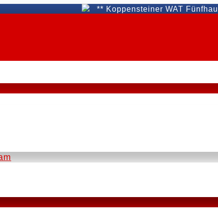
** Koppensteiner WAT Fünfhaus **
eam