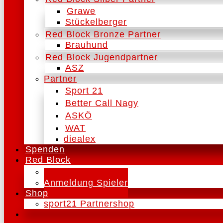
Grawe
Stückelberger
Red Block Bronze Partner
Brauhund
Red Block Jugendpartner
ASZ
Partner
Sport 21
Better Call Nagy
ASKÖ
WAT
diealex
Spenden
Red Block
Schnuppertraining
Anmeldung Spieler
Shop
sport21 Partnershop