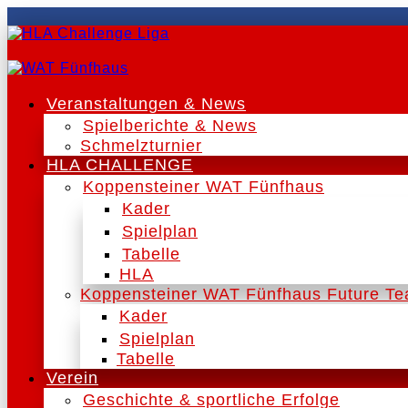
Veranstaltungen & News
Spielberichte & News
Schmelzturnier
HLA CHALLENGE
Koppensteiner WAT Fünfhaus
Kader
Spielplan
Tabelle
HLA
Koppensteiner WAT Fünfhaus Future T
Kader
Spielplan
Tabelle
Verein
Geschichte & sportliche Erfolge