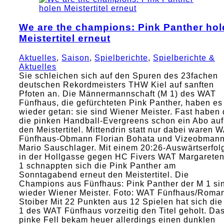
We are the champions: Pink Panther hol
Meistertitel erneut
Aktuelles
,
Saison
,
Spielberichte
,
Spielberichte &
Aktuelles
Sie schleichen sich auf den Spuren des 23fachen
deutschen Rekordmeisters THW Kiel auf sanften
Pfoten an. Die Männermannschaft (M 1) des WAT
Fünfhaus, die gefürchteten Pink Panther, haben es
wieder getan: sie sind Wiener Meister. Fast haben 
die pinken Handball-Evergreens schon ein Abo auf
den Meistertitel. Mittendrin statt nur dabei waren 
Fünfhaus-Obmann Florian Bohata und Vizeobman
Mario Sauschlager. Mit einem 20:26-Auswärtserfol
in der Hollgasse gegen HC Fivers WAT Margarete
1 schnappten sich die Pink Panther am
Sonntagabend erneut den Meistertitel. Die
Champions aus Fünfhaus: Pink Panther der M 1 si
wieder Wiener Meister. Foto: WAT Fünfhaus/Roma
Stoiber Mit 22 Punkten aus 12 Spielen hat sich die
1 des WAT Fünfhaus vorzeitig den Titel geholt. Da
pinke Fell bekam heuer allerdings einen dunklen