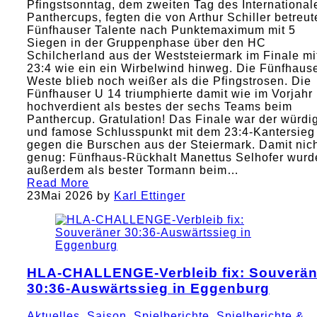
Pfingstsonntag, dem zweiten Tag des International
Panthercups, fegten die von Arthur Schiller betreut
Fünfhauser Talente nach Punktemaximum mit 5
Siegen in der Gruppenphase über den HC
Schilcherland aus der Weststeiermark im Finale mi
23:4 wie ein ein Wirbelwind hinweg. Die Fünfhaus
Weste blieb noch weißer als die Pfingstrosen. Die
Fünfhauser U 14 triumphierte damit wie im Vorjahr
hochverdient als bestes der sechs Teams beim
Panthercup. Gratulation! Das Finale war der würdi
und famose Schlusspunkt mit dem 23:4-Kantersieg
gegen die Burschen aus der Steiermark. Damit nic
genug: Fünfhaus-Rückhalt Manettus Selhofer wurd
außerdem als bester Tormann beim…
Read More
23
Mai 2026
by
Karl Ettinger
HLA-CHALLENGE-Verbleib fix: Souverän
30:36-Auswärtssieg in Eggenburg
Aktuelles
,
Saison
,
Spielberichte
,
Spielberichte &