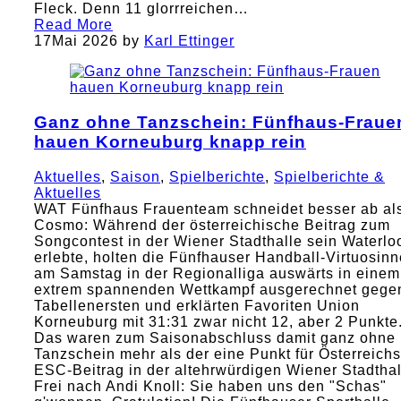
Fleck. Denn 11 glorrreichen…
Read More
17
Mai 2026
by
Karl Ettinger
Ganz ohne Tanzschein: Fünfhaus-Fraue
hauen Korneuburg knapp rein
Aktuelles
,
Saison
,
Spielberichte
,
Spielberichte &
Aktuelles
WAT Fünfhaus Frauenteam schneidet besser ab al
Cosmo: Während der österreichische Beitrag zum
Songcontest in der Wiener Stadthalle sein Waterlo
erlebte, holten die Fünfhauser Handball-Virtuosin
am Samstag in der Regionalliga auswärts in einem
extrem spannenden Wettkampf ausgerechnet gege
Tabellenersten und erklärten Favoriten Union
Korneuburg mit 31:31 zwar nicht 12, aber 2 Punkte
Das waren zum Saisonabschluss damit ganz ohne
Tanzschein mehr als der eine Punkt für Österreichs
ESC-Beitrag in der altehrwürdigen Wiener Stadthal
Frei nach Andi Knoll: Sie haben uns den "Schas"