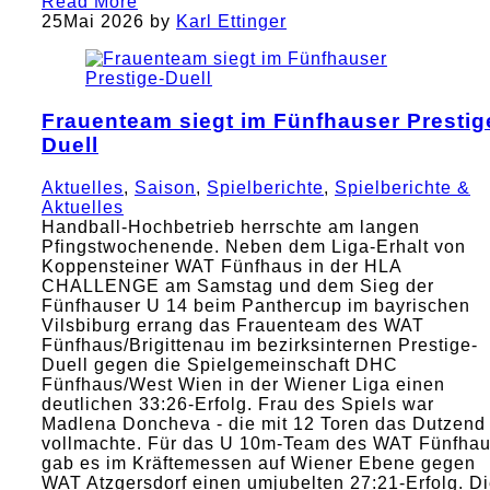
Read More
25
Mai 2026
by
Karl Ettinger
Frauenteam siegt im Fünfhauser Prestig
Duell
Aktuelles
,
Saison
,
Spielberichte
,
Spielberichte &
Aktuelles
Handball-Hochbetrieb herrschte am langen
Pfingstwochenende. Neben dem Liga-Erhalt von
Koppensteiner WAT Fünfhaus in der HLA
CHALLENGE am Samstag und dem Sieg der
Fünfhauser U 14 beim Panthercup im bayrischen
Vilsbiburg errang das Frauenteam des WAT
Fünfhaus/Brigittenau im bezirksinternen Prestige-
Duell gegen die Spielgemeinschaft DHC
Fünfhaus/West Wien in der Wiener Liga einen
deutlichen 33:26-Erfolg. Frau des Spiels war
Madlena Doncheva - die mit 12 Toren das Dutzend
vollmachte. Für das U 10m-Team des WAT Fünfha
gab es im Kräftemessen auf Wiener Ebene gegen
WAT Atzgersdorf einen umjubelten 27:21-Erfolg. D