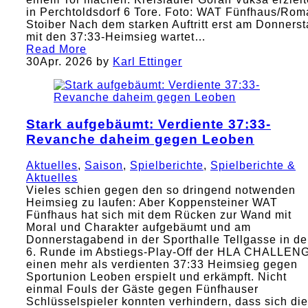
in Perchtoldsdorf 6 Tore. Foto: WAT Fünfhaus/Rom
Stoiber Nach dem starken Auftritt erst am Donners
mit den 37:33-Heimsieg wartet…
Read More
30
Apr. 2026
by
Karl Ettinger
Stark aufgebäumt: Verdiente 37:33-
Revanche daheim gegen Leoben
Aktuelles
,
Saison
,
Spielberichte
,
Spielberichte &
Aktuelles
Vieles schien gegen den so dringend notwenden
Heimsieg zu laufen: Aber Koppensteiner WAT
Fünfhaus hat sich mit dem Rücken zur Wand mit
Moral und Charakter aufgebäumt und am
Donnerstagabend in der Sporthalle Tellgasse in de
6. Runde im Abstiegs-Play-Off der HLA CHALLEN
einen mehr als verdienten 37:33 Heimsieg gegen
Sportunion Leoben erspielt und erkämpft. Nicht
einmal Fouls der Gäste gegen Fünfhauser
Schlüsselspieler konnten verhindern, dass sich die