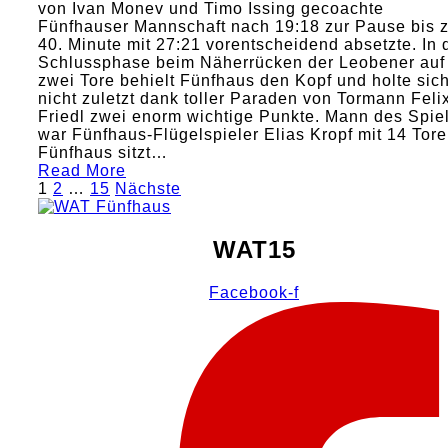
von Ivan Monev und Timo Issing gecoachte
Fünfhauser Mannschaft nach 19:18 zur Pause bis z
40. Minute mit 27:21 vorentscheidend absetzte. In 
Schlussphase beim Näherrücken der Leobener auf
zwei Tore behielt Fünfhaus den Kopf und holte sic
nicht zuletzt dank toller Paraden von Tormann Feli
Friedl zwei enorm wichtige Punkte. Mann des Spie
war Fünfhaus-Flügelspieler Elias Kropf mit 14 Tore
Fünfhaus sitzt…
Read More
Seitennummerierung
1
2
…
15
Nächste
der
Beiträge
WAT15
Facebook-f