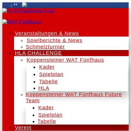
Veranstaltungen & News
Spielberichte & News
Schmelzturnier
HLA CHALLENGE
Koppensteiner WAT Fünfhaus
Kader
Spielplan
Tabelle
HLA
Koppensteiner WAT Fünfhaus Future
Team
Kader
Spielplan
Tabelle
Verein