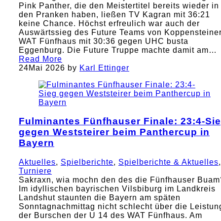
Pink Panther, die den Meistertitel bereits wieder in
den Pranken haben, ließen TV Kagran mit 36:21
keine Chance. Höchst erfreulich war auch der
Auswärtssieg des Future Teams von Koppensteine
WAT Fünfhaus mit 30:36 gegen UHC busta
Eggenburg. Die Future Truppe machte damit am…
Read More
24
Mai 2026
by
Karl Ettinger
Fulminantes Fünfhauser Finale: 23:4-Si
gegen Weststeirer beim Panthercup in
Bayern
Aktuelles
,
Spielberichte
,
Spielberichte & Aktuelles
,
Turniere
Sakraxn, wia mochn den des die Fünfhauser Buam
Im idyllischen bayrischen Vilsbiburg im Landkreis
Landshut staunten die Bayern am späten
Sonntagnachmittag nicht schlecht über die Leistun
der Burschen der U 14 des WAT Fünfhaus. Am