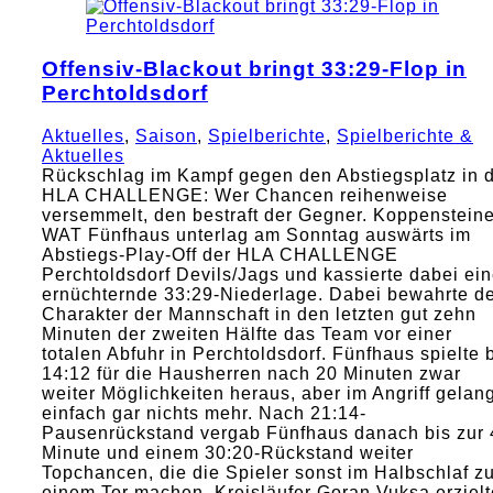
Offensiv-Blackout bringt 33:29-Flop in
Perchtoldsdorf
Aktuelles
,
Saison
,
Spielberichte
,
Spielberichte &
Aktuelles
Rückschlag im Kampf gegen den Abstiegsplatz in 
HLA CHALLENGE: Wer Chancen reihenweise
versemmelt, den bestraft der Gegner. Koppensteine
WAT Fünfhaus unterlag am Sonntag auswärts im
Abstiegs-Play-Off der HLA CHALLENGE
Perchtoldsdorf Devils/Jags und kassierte dabei ei
ernüchternde 33:29-Niederlage. Dabei bewahrte d
Charakter der Mannschaft in den letzten gut zehn
Minuten der zweiten Hälfte das Team vor einer
totalen Abfuhr in Perchtoldsdorf. Fünfhaus spielte 
14:12 für die Hausherren nach 20 Minuten zwar
weiter Möglichkeiten heraus, aber im Angriff gelan
einfach gar nichts mehr. Nach 21:14-
Pausenrückstand vergab Fünfhaus danach bis zur 
Minute und einem 30:20-Rückstand weiter
Topchancen, die die Spieler sonst im Halbschlaf z
einem Tor machen. Kreisläufer Goran Vuksa erzielt