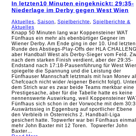
In letzten10 Minuten eingeknickt: 29:35-
Niederlage im Derby gegen West Wien
Aktuelles
,
Saison
,
Spielberichte
,
Spielberichte &
Aktuelles
Knapp 50 Minuten lang war Koppensteiner WAT
Fünfhaus ein mehr als ebenbürtiger Gegner im
Wiener Derby. Am Ende ging in der 10. Und letzten
Runde des Abstiegs-Play-Offs der HLA CHALLEN
aber Handball West als Derby-Sieger vom Feld. Z
nach dem starken Finish verdient, aber der 29:35-
Endstand nach 17:18-Pausenführung für West Wie
spiegelte die Spannung und die Leistung der
Fünfhauser Mannschaft letztmals mit Ivan Monev a
Chefcoach nicht wider /eigener Bericht folgt). Unte
dem Strich war es zwar beide Teams merkbar eine
Prestigesache, aber für die Tabelle hatte es keine
nennenswerte Auswirkung, weil Koppensteiner WA
Fünfhaus sich schon in der Vorwoche mit dem 30:3
Auswärtssieg in Eggenburg auf sportlicher Ebene
den Verbleib in Österreichs 2. Handball-Liga
gesichert hatte. Topwerfer war bei Fünfhaus einma
mehr John Baxter mit 12 Toren. Topwerfer John
Baxter…