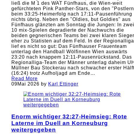
ließ die M 1 des WAT Fünfhaus, die Wien-weit
gefürchteten Pink Panther-Stars, von den "Postlern
beim 33:25-Heimerfolg nach 17:11-Pausenführung
nichts übrig. Neben den "Oldies, but Goldies" aus
Fünfhaus glänzten am Sonntag die Jungen: In zwe
10 mix-Spielen degradierte der Nachwuchs die
beiden gegnerischen Teams bei zwei klaren Siege
eher zu Statisten auf dem Feld. In der Regionalliga
lief es nicht so gut: Das Fünfhauser Frauenteam
unterlag den Handball Wölfinnen Wien auswärts
23:20 nach knappem 12:11-Pausenrückstand. Das
Regionalliga-Team der Männer unterlag daheim U
Müllner Bau Stockerau nach schwacher erster Hälf
(16:24) trotz Aufholjagd am Ende…
Read More
09
Mai 2026
by
Karl Ettinger
Enorm wichtiger 32:27-Heimsieg: Rote
Laterne im Duell an Korneuburg
weitergegeben