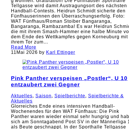
g'wonnen. Gratulation! Die Fünfhauser Sporthalle
Tellgasse wird damit Austragungsort des nächsten
Handball-Contests. Heidrun Schmidt sicherte den
Fünfhauserinnen den Überraschungserfolg. Foto:
WAT Fünfhaus/Roman Stoiber Bangaranga,
Bangaranga, Rambazamba! Es war Heidrun Schmid
die mit ihrem Smash-Hammer eine halbe Minute vo
dem Ende des Wettkampfes gegen Korneuburg mit
ihrem Tor zum…
Read More
11
Mai 2026
by
Karl Ettinger
Pink Panther verspeisen „Postler“, U 10
entzaubert zwei Gegner
Aktuelles
,
Saison
,
Spielberichte
,
Spielberichte &
Aktuelles
Glorreiches Ende eines intensiven Handball-
Wochenendes für den WAT Fünfhaus: Die Pink
Panther waren wieder einmal sehr hungrig und ha
sich am Sonntagabend Post SV in der Männerliga 
als Beute geschnappt. In der Sporthalle Tellgasse