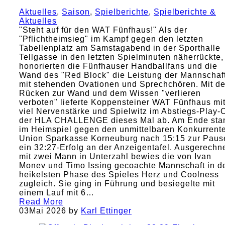
Aktuelles
,
Saison
,
Spielberichte
,
Spielberichte &
Aktuelles
"Steht auf für den WAT Fünfhaus!" Als der
"Pflichtheimsieg" im Kampf gegen den letzten
Tabellenplatz am Samstagabend in der Sporthalle
Tellgasse in den letzten Spielminuten näherrückte,
honorierten die Fünfhauser Handballfans und die
Wand des "Red Block" die Leistung der Mannschaf
mit stehenden Ovationen und Sprechchören. Mit d
Rücken zur Wand und dem Wissen "verlieren
verboten" lieferte Koppensteiner WAT Fünfhaus mi
viel Nervenstärke und Spielwitz im Abstiegs-Play-O
der HLA CHALLENGE dieses Mal ab. Am Ende sta
im Heimspiel gegen den unmittelbaren Konkurrent
Union Sparkasse Korneuburg nach 15:15 zur Paus
ein 32:27-Erfolg an der Anzeigentafel. Ausgerechn
mit zwei Mann in Unterzahl bewies die von Ivan
Monev und Timo Issing gecoachte Mannschaft in d
heikelsten Phase des Spieles Herz und Coolness
zugleich. Sie ging in Führung und besiegelte mit
einem Lauf mit 6…
Read More
03
Mai 2026
by
Karl Ettinger