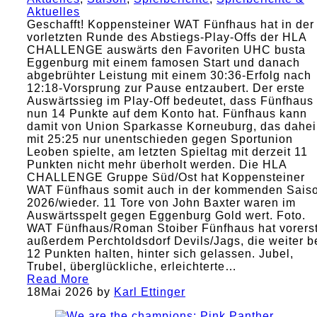
Aktuelles
Geschafft! Koppensteiner WAT Fünfhaus hat in der
vorletzten Runde des Abstiegs-Play-Offs der HLA
CHALLENGE auswärts den Favoriten UHC busta
Eggenburg mit einem famosen Start und danach
abgebrühter Leistung mit einem 30:36-Erfolg nach
12:18-Vorsprung zur Pause entzaubert. Der erste
Auswärtssieg im Play-Off bedeutet, dass Fünfhaus
nun 14 Punkte auf dem Konto hat. Fünfhaus kann
damit von Union Sparkasse Korneuburg, das dahe
mit 25:25 nur unentschieden gegen Sportunion
Leoben spielte, am letzten Spieltag mit derzeit 11
Punkten nicht mehr überholt werden. Die HLA
CHALLENGE Gruppe Süd/Ost hat Koppensteiner
WAT Fünfhaus somit auch in der kommenden Sais
2026/wieder. 11 Tore von John Baxter waren im
Auswärtsspelt gegen Eggenburg Gold wert. Foto.
WAT Fünfhaus/Roman Stoiber Fünfhaus hat vorers
außerdem Perchtoldsdorf Devils/Jags, die weiter b
12 Punkten halten, hinter sich gelassen. Jubel,
Trubel, überglückliche, erleichterte…
Read More
18
Mai 2026
by
Karl Ettinger