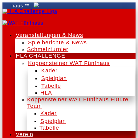
haus **
Veranstaltungen & News
Spielberichte & News
Schmelzturnier
HLA CHALLENGE
Koppensteiner WAT Fünfhaus
Kader
Spielplan
Tabelle
HLA
Koppensteiner WAT Fünfhaus Future
Team
Kader
Spielplan
Tabelle
Verein