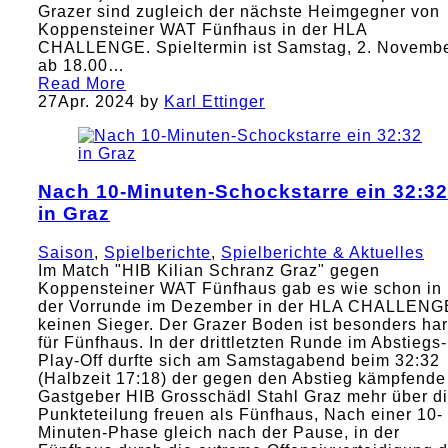
Grazer sind zugleich der nächste Heimgegner von
Koppensteiner WAT Fünfhaus in der HLA
CHALLENGE. Spieltermin ist Samstag, 2. Novemb
ab 18.00…
Read More
27
Apr. 2024
by
Karl Ettinger
Nach 10-Minuten-Schockstarre ein 32:32
in Graz
Saison
,
Spielberichte
,
Spielberichte & Aktuelles
Im Match "HIB Kilian Schranz Graz" gegen
Koppensteiner WAT Fünfhaus gab es wie schon in
der Vorrunde im Dezember in der HLA CHALLENG
keinen Sieger. Der Grazer Boden ist besonders har
für Fünfhaus. In der drittletzten Runde im Abstiegs-
Play-Off durfte sich am Samstagabend beim 32:32
(Halbzeit 17:18) der gegen den Abstieg kämpfende
Gastgeber HIB Grosschädl Stahl Graz mehr über d
Punkteteilung freuen als Fünfhaus, Nach einer 10-
Minuten-Phase gleich nach der Pause, in der