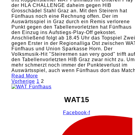
der HLA CHALLENGE daheim gegen HIB
Grosschädel Stahl Graz an. Mit den Steirern hat
Fünfhaus noch eine Rechnung offen. Der im
Auswärtsspiel in Graz durch ein Remis verlorene
Punkt gegen den Tabellenvorletzten hat Fünfhaus
den Einzug ins Aufstiegs-Play-Off gekostet.
Anschließend folgt ab 18.45 Uhr das Topspiel Zwei
gegen Erster in der Regionalliga Ost zwischen WA
Fünfhaus und Union Sparkasse Horn. Der
Volksmusik-Hit "Steirermen san very good" trifft au
den Tabellenvorletzten HIB Graz zwar nicht zu. U
mehr schmerzt noch immer der Punkteverlust im
Auswärtsspiel, auch wenn Fünfhaus dort das Mat
Read More
Seitennummerierung
Vorherige
1
2
der
Beiträge
WAT15
Facebook-f