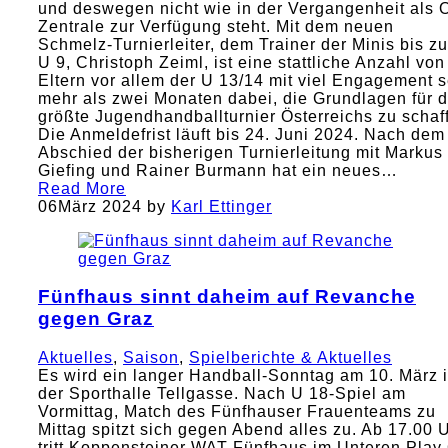
und deswegen nicht wie in der Vergangenheit als 
Zentrale zur Verfügung steht. Mit dem neuen
Schmelz-Turnierleiter, dem Trainer der Minis bis zu
U 9, Christoph Zeiml, ist eine stattliche Anzahl von
Eltern vor allem der U 13/14 mit viel Engagement s
mehr als zwei Monaten dabei, die Grundlagen für 
größte Jugendhandballturnier Österreichs zu schaf
Die Anmeldefrist läuft bis 24. Juni 2024. Nach dem
Abschied der bisherigen Turnierleitung mit Markus
Giefing und Rainer Burmann hat ein neues…
Read More
06
März 2024
by
Karl Ettinger
Fünfhaus sinnt daheim auf Revanche
gegen Graz
Aktuelles
,
Saison
,
Spielberichte & Aktuelles
Es wird ein langer Handball-Sonntag am 10. März 
der Sporthalle Tellgasse. Nach U 18-Spiel am
Vormittag, Match des Fünfhauser Frauenteams zu
Mittag spitzt sich gegen Abend alles zu. Ab 17.00 
tritt Koppensteiner WAT Fünfhaus im Unteren Play 