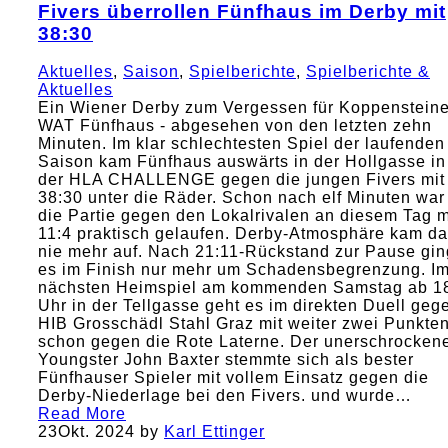
Fivers überrollen Fünfhaus im Derby mit
38:30
Aktuelles
,
Saison
,
Spielberichte
,
Spielberichte &
Aktuelles
Ein Wiener Derby zum Vergessen für Koppensteine
WAT Fünfhaus - abgesehen von den letzten zehn
Minuten. Im klar schlechtesten Spiel der laufenden
Saison kam Fünfhaus auswärts in der Hollgasse in
der HLA CHALLENGE gegen die jungen Fivers mit
38:30 unter die Räder. Schon nach elf Minuten war
die Partie gegen den Lokalrivalen an diesem Tag m
11:4 praktisch gelaufen. Derby-Atmosphäre kam da
nie mehr auf. Nach 21:11-Rückstand zur Pause gin
es im Finish nur mehr um Schadensbegrenzung. I
nächsten Heimspiel am kommenden Samstag ab 1
Uhr in der Tellgasse geht es im direkten Duell geg
HIB Grosschädl Stahl Graz mit weiter zwei Punkte
schon gegen die Rote Laterne. Der unerschrocken
Youngster John Baxter stemmte sich als bester
Fünfhauser Spieler mit vollem Einsatz gegen die
Derby-Niederlage bei den Fivers. und wurde…
Read More
23
Okt. 2024
by
Karl Ettinger