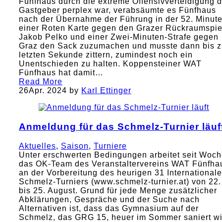
Fünfhaus durch die extreme Offensivverteidigung d
Gastgeber perplex war, verabsäumte es Fünfhaus
nach der Übernahme der Führung in der 52. Minute
einer Roten Karte gegen den Grazer Rückraumspie
Jakob Pelko und einer Zwei-Minuten-Strafe gegen
Graz den Sack zuzumachen und musste dann bis z
letzten Sekunde zittern, zumindest noch ein
Unentschieden zu halten. Koppensteiner WAT
Fünfhaus hat damit…
Read More
26
Apr. 2024
by
Karl Ettinger
Anmeldung für das Schmelz-Turnier läuf
Aktuelles
,
Saison
,
Turniere
Unter erschwerten Bedingungen arbeitet seit Woc
das OK-Team des Veranstaltervereins WAT Fünfha
an der Vorbereitung des heurigen 31 International
Schmelz-Turniers (www.schmelz-turnier.at) von 22.
bis 25. August. Grund für jede Menge zusätzlicher
Abklärungen, Gespräche und der Suche nach
Alternativen ist, dass das Gymnasium auf der
Schmelz, das GRG 15, heuer im Sommer saniert wi