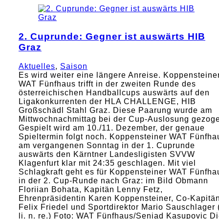
2. Cuprunde: Gegner ist auswärts HIB
Graz
Aktuelles
,
Saison
Es wird weiter eine längere Anreise. Koppensteine
WAT Fünfhaus trifft in der zweiten Runde des
österreichischen Handballcups auswärts auf den
Ligakonkurrenten der HLA CHALLENGE, HIB
Großschädl Stahl Graz. Diese Paarung wurde am
Mittwochnachmittag bei der Cup-Auslosung gezog
Gespielt wird am 10./11. Dezember, der genaue
Spieltermin folgt noch. Koppensteiner WAT Fünfha
am vergangenen Sonntag in der 1. Cuprunde
auswärts den Kärntner Landesligisten SVVW
Klagenfurt klar mit 24:35 geschlagen. Mit viel
Schlagkraft geht es für Koppensteiner WAT Fünfha
in der 2. Cup-Runde nach Graz: im Bild Obmann
Floriian Bohata, Kapitän Lenny Fetz,
Ehrenpräsidentin Karen Koppensteiner, Co-Kapitä
Felix Friedel und Sportdirektor Mario Sauschlager (
li. n. re.) Foto: WAT Fünfhaus/Seniad Kasupovic D