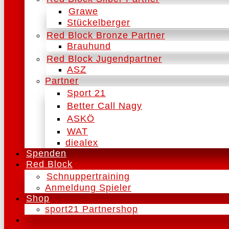
Grawe
Stückelberger
Red Block Bronze Partner
Brauhund
Red Block Jugendpartner
ASZ
Partner
Sport 21
Better Call Nagy
ASKÖ
WAT
diealex
Spenden
Red Block
Schnuppertraining
Anmeldung Spieler
Shop
sport21 Partnershop