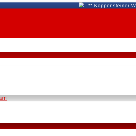
** Koppensteiner WAT Fün
eam