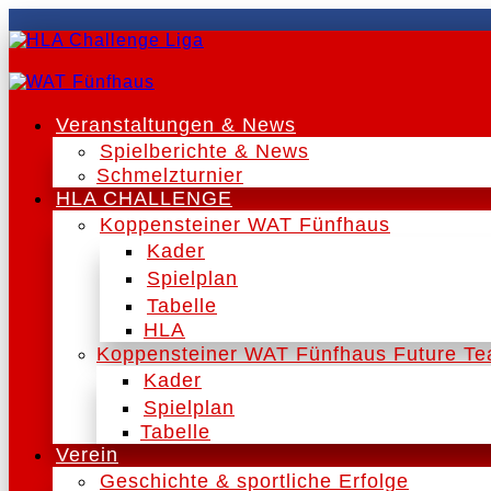
Veranstaltungen & News
Spielberichte & News
Schmelzturnier
HLA CHALLENGE
Koppensteiner WAT Fünfhaus
Kader
Spielplan
Tabelle
HLA
Koppensteiner WAT Fünfhaus Future T
Kader
Spielplan
Tabelle
Verein
Geschichte & sportliche Erfolge