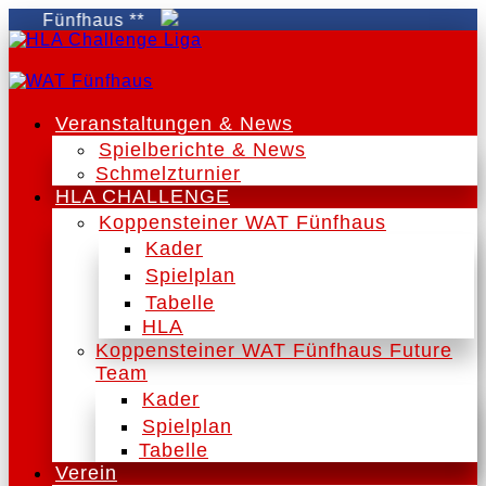
 Fünfhaus **
Veranstaltungen & News
Spielberichte & News
Schmelzturnier
HLA CHALLENGE
Koppensteiner WAT Fünfhaus
Kader
Spielplan
Tabelle
HLA
Koppensteiner WAT Fünfhaus Future
Team
Kader
Spielplan
Tabelle
Verein