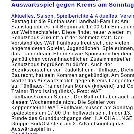
Auswärtsspiel gegen Krems am Sonnta
Aktuelles
,
Saison
,
Spielberichte & Aktuelles
,
Verei
Festtag für die Fünfhauser Handball-Familie: Am
Samstag gibt es mit Beginn ab 17.00 Uhr Einladun
zur Weihnachtsfeier. Diese findet heuer wieder im
Schutzhaus Zukunft auf der Schmelz statt. Der
Vorstand des WAT Fünfhaus freut sich, die vielen
angemeldeten Spieler, Jugendlichen, Spielerinnen
das Trainerteam, Eltern sowie Sponsoren bei dem
gemütlichen vorweihnachtlichen Zusammentreffen 
Schutzhaus begrüßen zu dürfen. Auch der
Bezirksvorsteher von Rudolfsheim-Fünfhaus, Diet
Baurecht, hat sein Kommen angekündigt. Am Sonn
wartet das Auswärtsmatch gegen Krems-Langenloi
auf Fünfhaus-Trainer Ivan Monev (knieend) und Co
Trainer Timo Issing (links). Foto: WAT
Fünfhaus/Roman Stoiber. Der Ball ruht aber auch 
diesem Wochenende nicht. Die Spieler von
Koppensteiner WAT Fünfhaus müssen am Sonntag
spätestens um 17.00 Uhr hellwach sein. In der 13.
Runde des Grunddurchgangs der HLA CHALLNGE
Gruppe Süd/Ost steht am 3. Adventsonntag das
Auswärtsspiel in…