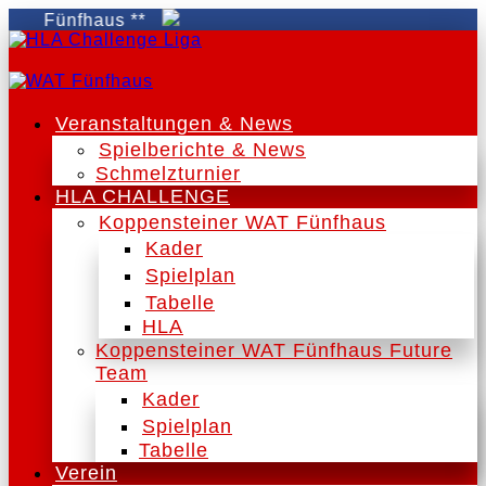
T Fünfhaus **
Veranstaltungen & News
Spielberichte & News
Schmelzturnier
HLA CHALLENGE
Koppensteiner WAT Fünfhaus
Kader
Spielplan
Tabelle
HLA
Koppensteiner WAT Fünfhaus Future
Team
Kader
Spielplan
Tabelle
Verein