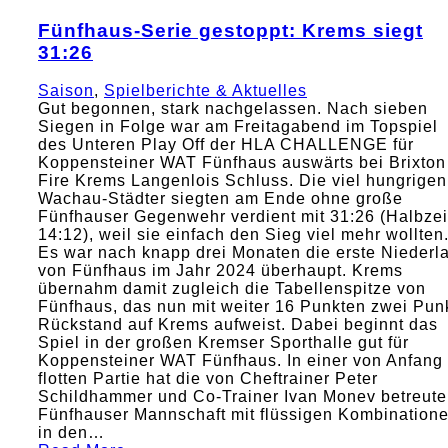
Fünfhaus-Serie gestoppt: Krems siegt
31:26
Saison
,
Spielberichte & Aktuelles
Gut begonnen, stark nachgelassen. Nach sieben
Siegen in Folge war am Freitagabend im Topspiel
des Unteren Play Off der HLA CHALLENGE für
Koppensteiner WAT Fünfhaus auswärts bei Brixton
Fire Krems Langenlois Schluss. Die viel hungrigen
Wachau-Städter siegten am Ende ohne große
Fünfhauser Gegenwehr verdient mit 31:26 (Halbzei
14:12), weil sie einfach den Sieg viel mehr wollten
Es war nach knapp drei Monaten die erste Niederl
von Fünfhaus im Jahr 2024 überhaupt. Krems
übernahm damit zugleich die Tabellenspitze von
Fünfhaus, das nun mit weiter 16 Punkten zwei Pun
Rückstand auf Krems aufweist. Dabei beginnt das
Spiel in der großen Kremser Sporthalle gut für
Koppensteiner WAT Fünfhaus. In einer von Anfang
flotten Partie hat die von Cheftrainer Peter
Schildhammer und Co-Trainer Ivan Monev betreute
Fünfhauser Mannschaft mit flüssigen Kombination
in den…