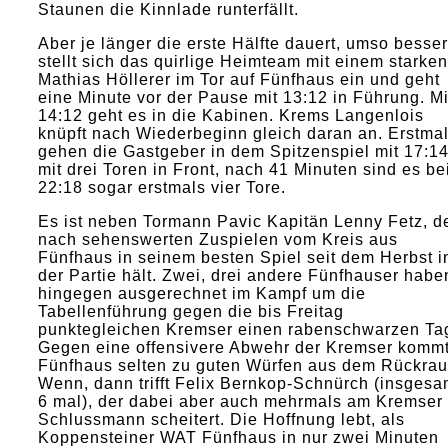
Staunen die Kinnlade runterfällt.
Aber je länger die erste Hälfte dauert, umso besser
stellt sich das quirlige Heimteam mit einem starken
Mathias Höllerer im Tor auf Fünfhaus ein und geht
eine Minute vor der Pause mit 13:12 in Führung. Mi
14:12 geht es in die Kabinen. Krems Langenlois
knüpft nach Wiederbeginn gleich daran an. Erstma
gehen die Gastgeber in dem Spitzenspiel mit 17:1
mit drei Toren in Front, nach 41 Minuten sind es be
22:18 sogar erstmals vier Tore.
Es ist neben Tormann Pavic Kapitän Lenny Fetz, d
nach sehenswerten Zuspielen vom Kreis aus
Fünfhaus in seinem besten Spiel seit dem Herbst i
der Partie hält. Zwei, drei andere Fünfhauser habe
hingegen ausgerechnet im Kampf um die
Tabellenführung gegen die bis Freitag
punktegleichen Kremser einen rabenschwarzen Ta
Gegen eine offensivere Abwehr der Kremser komm
Fünfhaus selten zu guten Würfen aus dem Rückra
Wenn, dann trifft Felix Bernkop-Schnürch (insgesa
6 mal), der dabei aber auch mehrmals am Kremser
Schlussmann scheitert. Die Hoffnung lebt, als
Koppensteiner WAT Fünfhaus in nur zwei Minuten