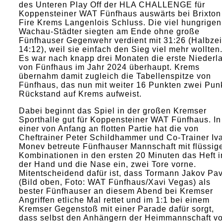
des Unteren Play Off der HLA CHALLENGE für
Koppensteiner WAT Fünfhaus auswärts bei Brixton
Fire Krems Langenlois Schluss. Die viel hungrigen
Wachau-Städter siegten am Ende ohne große
Fünfhauser Gegenwehr verdient mit 31:26 (Halbzei
14:12), weil sie einfach den Sieg viel mehr wollten
Es war nach knapp drei Monaten die erste Niederl
von Fünfhaus im Jahr 2024 überhaupt. Krems
übernahm damit zugleich die Tabellenspitze von
Fünfhaus, das nun mit weiter 16 Punkten zwei Pun
Rückstand auf Krems aufweist.
Dabei beginnt das Spiel in der großen Kremser
Sporthalle gut für Koppensteiner WAT Fünfhaus. In
einer von Anfang an flotten Partie hat die von
Cheftrainer Peter Schildhammer und Co-Trainer Iv
Monev betreute Fünfhauser Mannschaft mit flüssig
Kombinationen in den ersten 20 Minuten das Heft i
der Hand und die Nase ein, zwei Tore vorne.
Mitentscheidend dafür ist, dass Tormann Jakov Pav
(Bild oben, Foto: WAT Fünfhaus/Xavi Vegas) als
bester Fünfhauser an diesem Abend bei Kremser
Angriffen etliche Mal rettet und im 1:1 bei einem
Kremser Gegenstoß mit einer Parade dafür sorgt,
dass selbst den Anhängern der Heimmannschaft vo