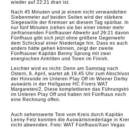
wieder auf 22:21 dran ist.
Nach 45 Minuten und je einem nicht verwandelten
Siebenmeter auf beiden Seiten wird der stärkere
Siegeswille der Kremser an diesem Tag spürbar. In
nur fünf Minuten ziehen sie bei einer immer mehr
zerfransenden Fünfhauser Abwehr auf 26:21 davon
Fünfhaus gibt sich jetzt ohne größere Gegenwehr
dem Schicksal einer Niederlage hin. Dass es auch
anders hätte gehen können, zeigt der zweite
Fünfhauser Kapitän Benny Sprung mit zwei
energischen Antritten und Toren im Finish.
Leichter wird es nicht: Denn am Samstag nach
Ostern, 6. April, wartet ab 19.45 Uhr zum Abschlus
der Hinrunde im Unteren Play Off im Wiener Derby
auswärts in der Hollgasse HC Fivers WAT
Margareten/2. Diese komplettieren das Führungstri
im Unteren Play Off und haben mit Fünfhaus noch
eine Rechnung offen.
Auch sehenswerte Tore vom Kreis durch Kapitän
Lenny Fetz konnten die Auswärtsniederlage in Kr
nicht abwenden. Foto: WAT Fünfhaus/Xavi Vegas