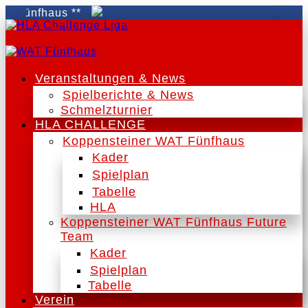
ünfhaus **
Veranstaltungen & News
Spielberichte & News
Schmelzturnier
HLA CHALLENGE
Koppensteiner WAT Fünfhaus
Kader
Spielplan
Tabelle
HLA
Koppensteiner WAT Fünfhaus Future
Team
Kader
Spielplan
Tabelle
Verein