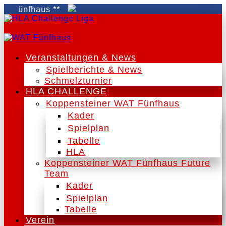
Fünfhaus **
Veranstaltungen & News
Spielberichte & News
Schmelzturnier
HLA CHALLENGE
Koppensteiner WAT Fünfhaus
Kader
Spielplan
Tabelle
HLA
Koppensteiner WAT Fünfhaus Future
Team
Kader
Spielplan
Tabelle
Verein