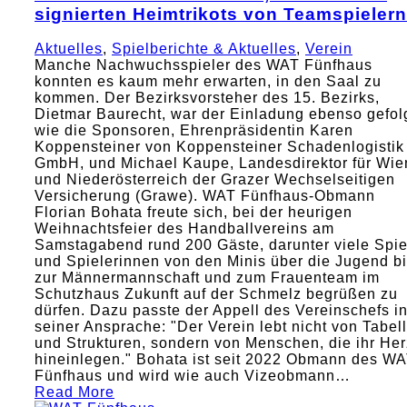
signierten Heimtrikots von Teamspielern
Aktuelles
,
Spielberichte & Aktuelles
,
Verein
Manche Nachwuchsspieler des WAT Fünfhaus
konnten es kaum mehr erwarten, in den Saal zu
kommen. Der Bezirksvorsteher des 15. Bezirks,
Dietmar Baurecht, war der Einladung ebenso gefol
wie die Sponsoren, Ehrenpräsidentin Karen
Koppensteiner von Koppensteiner Schadenlogistik
GmbH, und Michael Kaupe, Landesdirektor für Wie
und Niederösterreich der Grazer Wechselseitigen
Versicherung (Grawe). WAT Fünfhaus-Obmann
Florian Bohata freute sich, bei der heurigen
Weihnachtsfeier des Handballvereins am
Samstagabend rund 200 Gäste, darunter viele Spie
und Spielerinnen von den Minis über die Jugend b
zur Männermannschaft und zum Frauenteam im
Schutzhaus Zukunft auf der Schmelz begrüßen zu
dürfen. Dazu passte der Appell des Vereinschefs i
seiner Ansprache: "Der Verein lebt nicht von Tabel
und Strukturen, sondern von Menschen, die ihr Her
hineinlegen." Bohata ist seit 2022 Obmann des W
Fünfhaus und wird wie auch Vizeobmann…
Read More