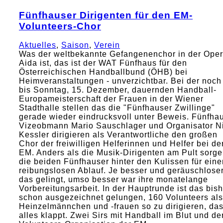
Fünfhauser Dirigenten für den EM-
Volunteers-Chor
Aktuelles
,
Saison
,
Verein
Was der weltbekannte Gefangenenchor in der Oper
Aida ist, das ist der WAT Fünfhaus für den
Österreichischen Handballbund (ÖHB) bei
Heimveranstaltungen - unverzichtbar. Bei der noch
bis Sonntag, 15. Dezember, dauernden Handball-
Europameisterschaft der Frauen in der Wiener
Stadthalle stellen das die "Fünfhauser Zwillinge"
gerade wieder eindrucksvoll unter Beweis. Fünfha
Vizeobmann Mario Sauschlager und Organisator N
Kessler dirigieren als Verantwortliche den großen
Chor der freiwilligen Helferinnen und Helfer bei de
EM. Anders als die Musik-Dirigenten am Pult sorg
die beiden Fünfhauser hinter den Kulissen für eine
reibungslosen Ablauf. Je besser und geräuschlose
das gelingt, umso besser war ihre monatelange
Vorbereitungsarbeit. In der Hauptrunde ist das bish
schon ausgezeichnet gelungen, 160 Volunteers als
Heinzelmännchen und -frauen so zu dirigieren, da
alles klappt. Zwei Sirs mit Handball im Blut und de