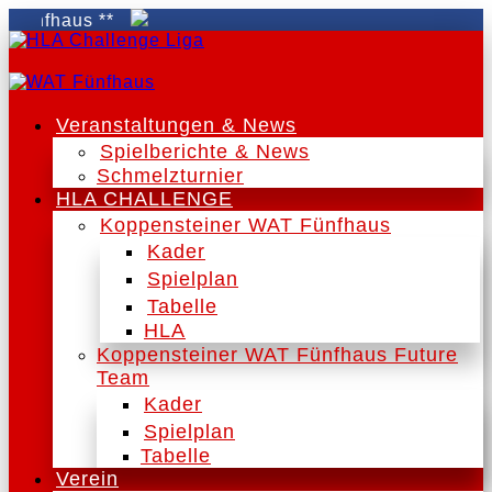
nfhaus **
Veranstaltungen & News
Spielberichte & News
Schmelzturnier
HLA CHALLENGE
Koppensteiner WAT Fünfhaus
Kader
Spielplan
Tabelle
HLA
Koppensteiner WAT Fünfhaus Future
Team
Kader
Spielplan
Tabelle
Verein