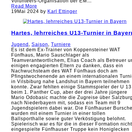
Volunteers-Organisation der EM…
Read More
19
Mai 2024
by
Karl Ettinger
Hartes, lehrreiches U13-Turnier in Bayer
Jugend
,
Saison
,
Turniere
Es ist dem Ex-Trainer von Koppensteiner WAT
Fünfhaus, Mario Sauschlager als
Teamverantwortlichem, Elias Coach als Betreuer u
einigen engagierten Eltern zu danken, dass ein
Nachwuchsteam des WAT Fünfhaus doch am
Pfingstwochenende an einem internationalen Turni
in Vilsbiburg nahe Landshut in Bayern teilnehmen
konnte. Zwar fehlten einige Stammspieler der U 13
beim 1. Panther Cup, aber der drei Jahre jüngere
Mario Odobasic machte die Zugreise über Salzbur
nach Niederbayern mit, sodass ein Team mit 9
Jugendspielern dabei war. Die Fünfhauser Bursch
wurden mit einem Turnier in einer tollen
Ballsporthalle sowie guter Verköstigung belohnt.
Spielerisch war es für die in dieser Formation nicht
eingespielte Fünfhauser Truppe kein Honiglecken