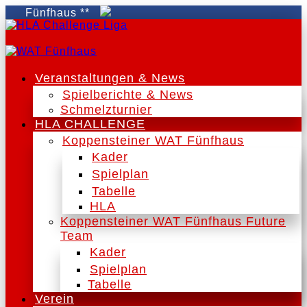
 Fünfhaus **
Veranstaltungen & News
Spielberichte & News
Schmelzturnier
HLA CHALLENGE
Koppensteiner WAT Fünfhaus
Kader
Spielplan
Tabelle
HLA
Koppensteiner WAT Fünfhaus Future
Team
Kader
Spielplan
Tabelle
Verein