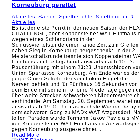
Korneuburg gerettet
Aktuelles
,
Saison
,
Spielberichte
,
Spielberichte &
Aktuelles
Es ist der erste Punkt in der neuen Saison der HLA
CHALLENGE, aber Koppensteiner WAT Fünfhaus h
wegen eines Schlendrians in der
Schlussviertelstunde einen lange Zeit zum Greifen
nahen Sieg in Korneuburg hergeschenkt. In der 2.
Meisterschaftsrunde trennte sich Koppensteiner W
Fünfhaus am Freitagabend auswärts nach 10:13-
Pausenführung mit einem 23:23-Unentschieden vo
Union Sparkasse Korneuburg. Am Ende war es der
junge Oliver Scholz, der vom linken Flügel die
Nerven behielt und für Fünfhaus 16 Sekunden vor
dem Ende mit seinem Tor eine Niederlage gegen d
über weite Strecken schwächeren Niederösterreich
verhinderte. Am Samstag, 20. September, wartet n
auswärts ab 19.00 Uhr das nächste Wiener Derby m
dem schweren Gang zu MADx WAT Atzgersdorf. N
tollen Paraden wurde Tormann Jakov Pavic als M
von Koppensteiner WAT Fünfhaus im Auswärtsspie
gegen Korneuburg ausgezeichnet.…
Read More