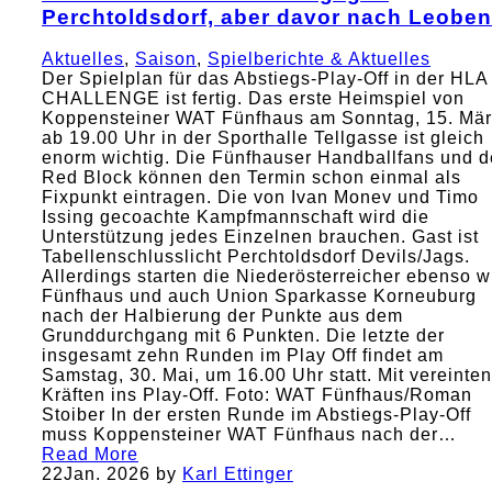
Perchtoldsdorf, aber davor nach Leoben
Aktuelles
,
Saison
,
Spielberichte & Aktuelles
Der Spielplan für das Abstiegs-Play-Off in der HLA
CHALLENGE ist fertig. Das erste Heimspiel von
Koppensteiner WAT Fünfhaus am Sonntag, 15. Mär
ab 19.00 Uhr in der Sporthalle Tellgasse ist gleich
enorm wichtig. Die Fünfhauser Handballfans und d
Red Block können den Termin schon einmal als
Fixpunkt eintragen. Die von Ivan Monev und Timo
Issing gecoachte Kampfmannschaft wird die
Unterstützung jedes Einzelnen brauchen. Gast ist
Tabellenschlusslicht Perchtoldsdorf Devils/Jags.
Allerdings starten die Niederösterreicher ebenso w
Fünfhaus und auch Union Sparkasse Korneuburg
nach der Halbierung der Punkte aus dem
Grunddurchgang mit 6 Punkten. Die letzte der
insgesamt zehn Runden im Play Off findet am
Samstag, 30. Mai, um 16.00 Uhr statt. Mit vereinten
Kräften ins Play-Off. Foto: WAT Fünfhaus/Roman
Stoiber In der ersten Runde im Abstiegs-Play-Off
muss Koppensteiner WAT Fünfhaus nach der…
Read More
22
Jan. 2026
by
Karl Ettinger