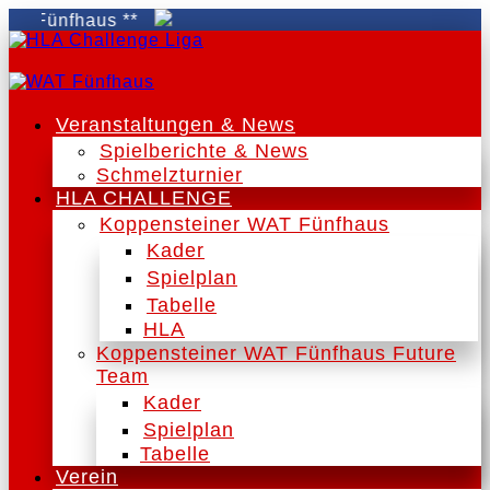
Fünfhaus **
Veranstaltungen & News
Spielberichte & News
Schmelzturnier
HLA CHALLENGE
Koppensteiner WAT Fünfhaus
Kader
Spielplan
Tabelle
HLA
Koppensteiner WAT Fünfhaus Future
Team
Kader
Spielplan
Tabelle
Verein