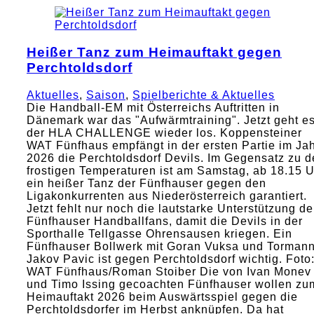
Heißer Tanz zum Heimauftakt gegen
Perchtoldsdorf
Aktuelles
,
Saison
,
Spielberichte & Aktuelles
Die Handball-EM mit Österreichs Auftritten in
Dänemark war das "Aufwärmtraining". Jetzt geht es
der HLA CHALLENGE wieder los. Koppensteiner
WAT Fünfhaus empfängt in der ersten Partie im Ja
2026 die Perchtoldsdorf Devils. Im Gegensatz zu 
frostigen Temperaturen ist am Samstag, ab 18.15 
ein heißer Tanz der Fünfhauser gegen den
Ligakonkurrenten aus Niederösterreich garantiert.
Jetzt fehlt nur noch die lautstarke Unterstützung de
Fünfhauser Handballfans, damit die Devils in der
Sporthalle Tellgasse Ohrensausen kriegen. Ein
Fünfhauser Bollwerk mit Goran Vuksa und Torman
Jakov Pavic ist gegen Perchtoldsdorf wichtig. Foto
WAT Fünfhaus/Roman Stoiber Die von Ivan Monev
und Timo Issing gecoachten Fünfhauser wollen zu
Heimauftakt 2026 beim Auswärtsspiel gegen die
Perchtoldsdorfer im Herbst anknüpfen. Da hat