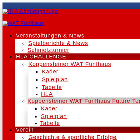
Veranstaltungen & News
Spielberichte & News
Schmelzturnier
HLA CHALLENGE
Koppensteiner WAT Fünfhaus
Kader
Spielplan
Tabelle
HLA
Koppensteiner WAT Fünfhaus Future T
Kader
Spielplan
Tabelle
Verein
Geschichte & sportliche Erfolge