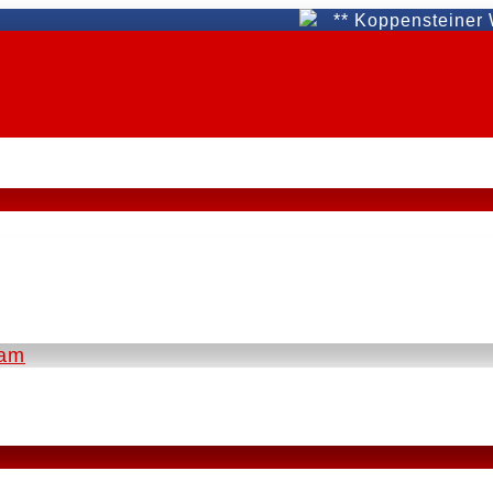
** Koppensteiner WAT Fü
eam