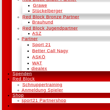
Grawe
Stückelberger
Red Block Bronze Partner
Brauhund
Red Block Jugendpartner
ASZ
Partner
Sport 21
Better Call Nagy
ASKÖ
WAT
diealex
Spenden
Red Block
Schnuppertraining
Anmeldung Spieler
Shop
sport21 Partnershop