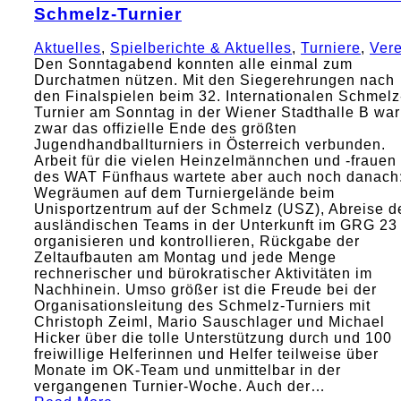
Schmelz-Turnier
Aktuelles
,
Spielberichte & Aktuelles
,
Turniere
,
Vere
Den Sonntagabend konnten alle einmal zum
Durchatmen nützen. Mit den Siegerehrungen nach
den Finalspielen beim 32. Internationalen Schmelz
Turnier am Sonntag in der Wiener Stadthalle B war
zwar das offizielle Ende des größten
Jugendhandballturniers in Österreich verbunden.
Arbeit für die vielen Heinzelmännchen und -frauen
des WAT Fünfhaus wartete aber auch noch danach
Wegräumen auf dem Turniergelände beim
Unisportzentrum auf der Schmelz (USZ), Abreise d
ausländischen Teams in der Unterkunft im GRG 23
organisieren und kontrollieren, Rückgabe der
Zeltaufbauten am Montag und jede Menge
rechnerischer und bürokratischer Aktivitäten im
Nachhinein. Umso größer ist die Freude bei der
Organisationsleitung des Schmelz-Turniers mit
Christoph Zeiml, Mario Sauschlager und Michael
Hicker über die tolle Unterstützung durch und 100
freiwillige Helferinnen und Helfer teilweise über
Monate im OK-Team und unmittelbar in der
vergangenen Turnier-Woche. Auch der…