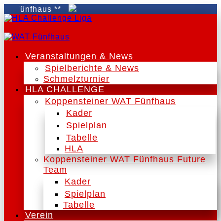
Fünfhaus **
Veranstaltungen & News
Spielberichte & News
Schmelzturnier
HLA CHALLENGE
Koppensteiner WAT Fünfhaus
Kader
Spielplan
Tabelle
HLA
Koppensteiner WAT Fünfhaus Future
Team
Kader
Spielplan
Tabelle
Verein