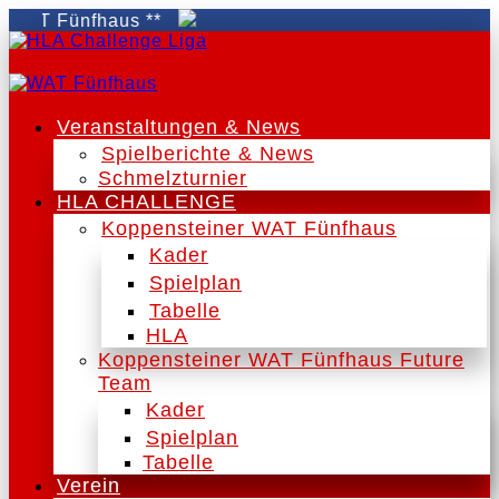
AT Fünfhaus **
Veranstaltungen & News
Spielberichte & News
Schmelzturnier
HLA CHALLENGE
Koppensteiner WAT Fünfhaus
Kader
Spielplan
Tabelle
HLA
Koppensteiner WAT Fünfhaus Future
Team
Kader
Spielplan
Tabelle
Verein