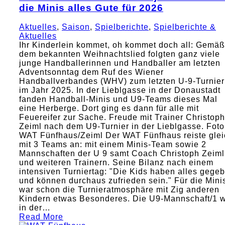
die Minis alles Gute für 2026
Aktuelles
,
Saison
,
Spielberichte
,
Spielberichte &
Aktuelles
Ihr Kinderlein kommet, oh kommet doch all: Gemäß
dem bekannten Weihnachtslied folgten ganz viele
junge Handballerinnen und Handballer am letzten
Adventsonntag dem Ruf des Wiener
Handballverbandes (WHV) zum letzten U-9-Turnier
im Jahr 2025. In der Lieblgasse in der Donaustadt
fanden Handball-Minis und U9-Teams dieses Mal
eine Herberge. Dort ging es dann für alle mit
Feuereifer zur Sache. Freude mit Trainer Christoph
Zeiml nach dem U9-Turnier in der Lieblgasse. Foto
WAT Fünfhaus/Zeiml Der WAT Fünfhaus reiste glei
mit 3 Teams an: mit einem Minis-Team sowie 2
Mannschaften der U 9 samt Coach Christoph Zeiml
und weiteren Trainern. Seine Bilanz nach einem
intensiven Turniertag: "Die Kids haben alles gege
und können durchaus zufrieden sein." Für die Mini
war schon die Turnieratmosphäre mit Zig anderen
Kindern etwas Besonderes. Die U9-Mannschaft/1 
in der…
Read More