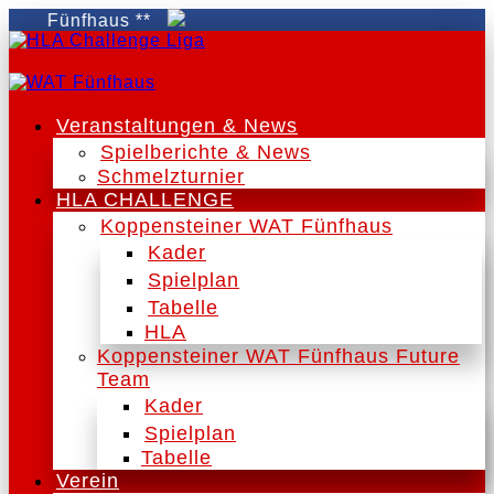
T Fünfhaus **
Veranstaltungen & News
Spielberichte & News
Schmelzturnier
HLA CHALLENGE
Koppensteiner WAT Fünfhaus
Kader
Spielplan
Tabelle
HLA
Koppensteiner WAT Fünfhaus Future
Team
Kader
Spielplan
Tabelle
Verein