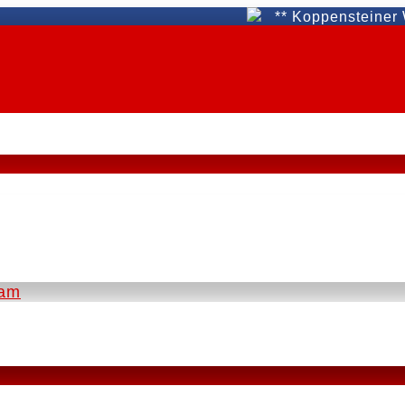
** Koppensteiner WAT 
eam