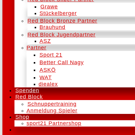
Grawe
Stückelberger
Red Block Bronze Partner
Brauhund
Red Block Jugendpartner
ASZ
Partner
Sport 21
Better Call Nagy
ASKÖ
WAT
diealex
Spenden
Red Block
Schnuppertraining
Anmeldung Spieler
Shop
sport21 Partnershop