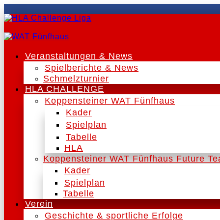
Veranstaltungen & News
Spielberichte & News
Schmelzturnier
HLA CHALLENGE
Koppensteiner WAT Fünfhaus
Kader
Spielplan
Tabelle
HLA
Koppensteiner WAT Fünfhaus Future T
Kader
Spielplan
Tabelle
Verein
Geschichte & sportliche Erfolge