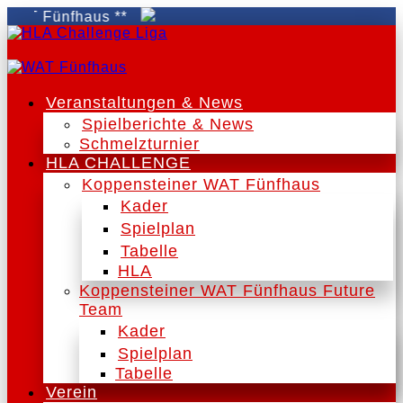
T Fünfhaus **
Veranstaltungen & News
Spielberichte & News
Schmelzturnier
HLA CHALLENGE
Koppensteiner WAT Fünfhaus
Kader
Spielplan
Tabelle
HLA
Koppensteiner WAT Fünfhaus Future
Team
Kader
Spielplan
Tabelle
Verein