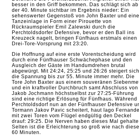
besser in den Griff bekommen. Das schlägt sich ab
der 40. Minute sichtbar im Ergebnis nieder: Ein
sehenswerter Gegenstoß von John Baxter und ein
Tanzeinlage in Form einer Pirouette von
Rückraumspieler Emil Zalewski durch die
Perchtoldsdorfer Defensive, bevor er den Ball ins
Kreuzeck nagelt, bringen Fünfhaus erstmals einen
Drei-Tore-Vorsprung mit 23:20.
Die Hoffnung auf eine erste Vorentscheidung wird
durch eine Fünfhauser Schwächephase und den
Ausgleich der Gäste im Handumdrehen brutal
abgewürgt. Mit 24:24, 25:25 und 26:26 steigert sic
die Spannung bis zur 55. Minute immer mehr. Die
Tore John Baxter aus einem souveränen Siebenme
und ein kraftvoller Durchbruch samt Abschluss von
Jakob Jochmann höchstselbst zur 27:25-Führung
sind eine richtige Erlösung für Fünfhaus. Während
Perchtoldsdorf nun an der Fünfhauser Defensive u
Tormann Jakov Pavic scheitert, haut Iago Fernand
mit zwei Toren vom Flügel endgültig den Deckel
drauf: 29:25. Die Nerven haben dieses Mal gehalte
Selten ist die Erleichterung so groß wie nach dies
60 Minuten.