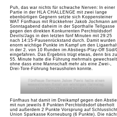
Puh, das war nichts für schwache Nerven: In einer
Partie in der HLA CHALLENGE mit zwei lange
ebenbürtigen Gegnern setzte sich Koppensteiner
WAT Fünfhaus mit Rückkehrer Jakob Jochmann a
Sonntagabend daheim in der Sporthalle Tellgasse
gegen den direkten Konkurrenten Perchtoldsdorf
Devils/Jags in den letzten fünf Minuten mit 29:25
nach 14:15-Pausenrückstand durch. Damit wurden
enorm wichtige Punkte im Kampf um den Ligaerhal
in der 2. von 10 Runden im Abstiegs-Play-Off Süd/
eingefahren. Das Ergebnis trügt etwas, denn bis zu
55. Minute hatte die Führung mehrmals gewechselt
ohne dass eine Mannschaft mehr als eine Zwei-,
Drei-Tore-Führung herausholen konnte.
Fünfhaus-Tormann Jakov Pavic hatte einen
wesentlichen Anteil am wichtigen Heimsieg.
Foto: WAT Fünfhaus/Roman Stoiber
Fünfhaus hat damit im Dreikampf gegen den Absti
mit nun jeweils 8 Punkten Perchtoldsdorf überholt
und außerdem 2 Punkte Vorsprung auf Schlusslich
Union Sparkasse Korneuburg (6 Punkte). Die näch