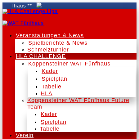
fhaus **
Veranstaltungen & News
Spielberichte & News
Schmelzturnier
HLA CHALLENGE
Koppensteiner WAT Fünfhaus
Kader
Spielplan
Tabelle
HLA
Koppensteiner WAT Fünfhaus Future
Team
Kader
Spielplan
Tabelle
Verein