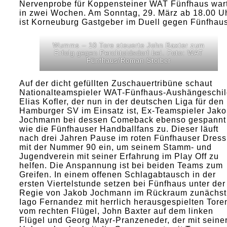
Nervenprobe für Koppensteiner WAT Fünfhaus war
in zwei Wochen. Am Sonntag, 29. März ab 18.00 U
ist Korneuburg Gastgeber im Duell gegen Fünfhaus
Wumms – 10 Tore steuerte John Baxter zum
Erfolg gegen Perchtoldsdorf bei. Foto: WAT
Fünfhaus/Roman Stoiber
Auf der dicht gefüllten Zuschauertribüne schaut
Nationalteamspieler WAT-Fünfhaus-Aushängeschi
Elias Kofler, der nun in der deutschen Liga für den
Hamburger SV im Einsatz ist, Ex-Teamspieler Jak
Jochmann bei dessen Comeback ebenso gespannt
wie die Fünfhauser Handballfans zu. Dieser läuft
nach drei Jahren Pause im roten Fünfhauser Dress
mit der Nummer 90 ein, um seinem Stamm- und
Jugendverein mit seiner Erfahrung im Play Off zu
helfen. Die Anspannung ist bei beiden Teams zum
Greifen. In einem offenen Schlagabtausch in der
ersten Viertelstunde setzen bei Fünfhaus unter der
Regie von Jakob Jochmann im Rückraum zunächst
Iago Fernandez mit herrlich herausgespielten Tore
vom rechten Flügel, John Baxter auf dem linken
Flügel und Georg Mayr-Pranzeneder, der mit seine