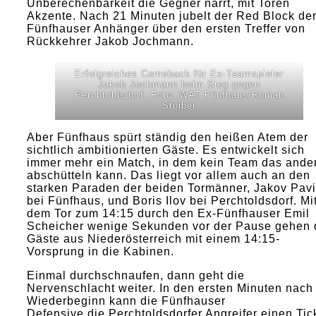
Unberechenbarkeit die Gegner narrt, mit Toren
Akzente. Nach 21 Minuten jubelt der Red Block de
Fünfhauser Anhänger über den ersten Treffer von
Rückkehrer Jakob Jochmann.
Erfolgreiches Comeback für Ex-Teamspieler
Jakob Jochmann beim Sieg gegen
Perchtoldsdorf. Foto: WAT Fünfhaus/Roman
Stoiber
Aber Fünfhaus spürt ständig den heißen Atem der
sichtlich ambitionierten Gäste. Es entwickelt sich
immer mehr ein Match, in dem kein Team das ande
abschütteln kann. Das liegt vor allem auch an den
starken Paraden der beiden Tormänner, Jakov Pav
bei Fünfhaus, und Boris Ilov bei Perchtoldsdorf. Mi
dem Tor zum 14:15 durch den Ex-Fünfhauser Emil
Scheicher wenige Sekunden vor der Pause gehen 
Gäste aus Niederösterreich mit einem 14:15-
Vorsprung in die Kabinen.
Einmal durchschnaufen, dann geht die
Nervenschlacht weiter. In den ersten Minuten nach
Wiederbeginn kann die Fünfhauser
Defensive die Perchtoldsdorfer Angreifer einen Tic