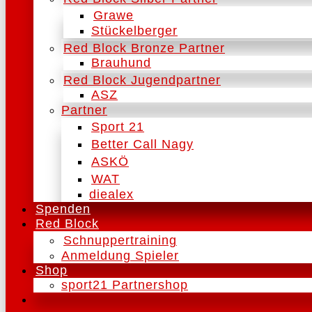
Grawe
Stückelberger
Red Block Bronze Partner
Brauhund
Red Block Jugendpartner
ASZ
Partner
Sport 21
Better Call Nagy
ASKÖ
WAT
diealex
Spenden
Red Block
Schnuppertraining
Anmeldung Spieler
Shop
sport21 Partnershop