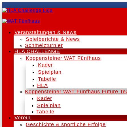
Veranstaltungen & News
Spielberichte & News
Schmelzturnier
HLA CHALLENGE
Koppensteiner WAT Fünfhaus
Kader
Spielplan
Tabelle
HLA
Koppensteiner WAT Fünfhaus Future T
Kader
Spielplan
Tabelle
Verein
Geschichte & sportliche Erfolge