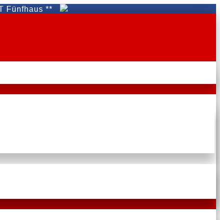
aus **