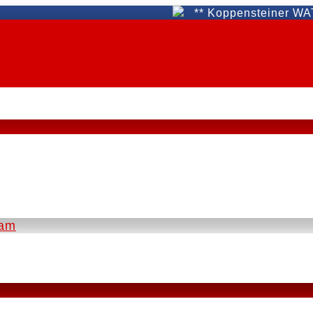
** Koppensteiner WAT Fünfh
eam