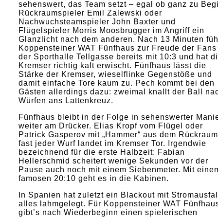
sehenswert, das Team setzt – egal ob ganz zu Beg
Rückraumspieler Emil Zalewski oder
Nachwuchsteamspieler John Baxter und
Flügelspieler Morris Moosbrugger im Angriff ein
Glanzlicht nach dem anderen. Nach 13 Minuten füh
Koppensteiner WAT Fünfhaus zur Freude der Fans 
der Sporthalle Tellgasse bereits mit 10:3 und hat d
Kremser richtig kalt erwischt. Fünfhaus lässt die
Stärke der Kremser, wieselflinke Gegenstöße und
damit einfache Tore kaum zu. Pech kommt bei den
Gästen allerdings dazu: zweimal knallt der Ball na
Würfen ans Lattenkreuz.
Fünfhaus bleibt in der Folge in sehenswerter Mani
weiter am Drücker. Elias Kropf vom Flügel oder
Patrick Gasperov mit „Hammer“ aus dem Rückraum
fast jeder Wurf landet im Kremser Tor. Irgendwie
bezeichnend für die erste Halbzeit: Fabian
Hellerschmid scheitert wenige Sekunden vor der
Pause auch noch mit einem Siebenmeter. Mit eine
famosen 20:10 geht es in die Kabinen.
In Spanien hat zuletzt ein Blackout mit Stromausfal
alles lahmgelegt. Für Koppensteiner WAT Fünfhau
gibt’s nach Wiederbeginn einen spielerischen