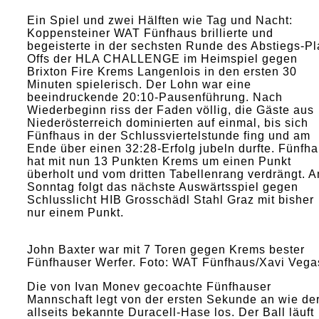
Ein Spiel und zwei Hälften wie Tag und Nacht:
Koppensteiner WAT Fünfhaus brillierte und
begeisterte in der sechsten Runde des Abstiegs-Pl
Offs der HLA CHALLENGE im Heimspiel gegen
Brixton Fire Krems Langenlois in den ersten 30
Minuten spielerisch. Der Lohn war eine
beeindruckende 20:10-Pausenführung. Nach
Wiederbeginn riss der Faden völlig, die Gäste aus
Niederösterreich dominierten auf einmal, bis sich
Fünfhaus in der Schlussviertelstunde fing und am
Ende über einen 32:28-Erfolg jubeln durfte. Fünfh
hat mit nun 13 Punkten Krems um einen Punkt
überholt und vom dritten Tabellenrang verdrängt. 
Sonntag folgt das nächste Auswärtsspiel gegen
Schlusslicht HIB Grosschädl Stahl Graz mit bisher
nur einem Punkt.
John Baxter war mit 7 Toren gegen Krems bester
Fünfhauser Werfer. Foto: WAT Fünfhaus/Xavi Vega
Die von Ivan Monev gecoachte Fünfhauser
Mannschaft legt von der ersten Sekunde an wie de
allseits bekannte Duracell-Hase los. Der Ball läuft