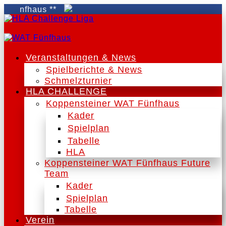
nfhaus **
Veranstaltungen & News
Spielberichte & News
Schmelzturnier
HLA CHALLENGE
Koppensteiner WAT Fünfhaus
Kader
Spielplan
Tabelle
HLA
Koppensteiner WAT Fünfhaus Future
Team
Kader
Spielplan
Tabelle
Verein