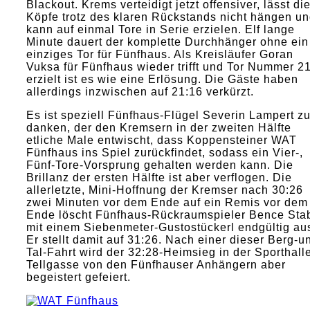
Blackout. Krems verteidigt jetzt offensiver, lässt di
Köpfe trotz des klaren Rückstands nicht hängen u
kann auf einmal Tore in Serie erzielen. Elf lange
Minute dauert der komplette Durchhänger ohne ein
einziges Tor für Fünfhaus. Als Kreisläufer Goran
Vuksa für Fünfhaus wieder trifft und Tor Nummer 2
erzielt ist es wie eine Erlösung. Die Gäste haben
allerdings inzwischen auf 21:16 verkürzt.
Es ist speziell Fünfhaus-Flügel Severin Lampert z
danken, der den Kremsern in der zweiten Hälfte
etliche Male entwischt, dass Koppensteiner WAT
Fünfhaus ins Spiel zurückfindet, sodass ein Vier-,
Fünf-Tore-Vorsprung gehalten werden kann. Die
Brillanz der ersten Hälfte ist aber verflogen. Die
allerletzte, Mini-Hoffnung der Kremser nach 30:26
zwei Minuten vor dem Ende auf ein Remis vor dem
Ende löscht Fünfhaus-Rückraumspieler Bence Sta
mit einem Siebenmeter-Gustostückerl endgültig au
Er stellt damit auf 31:26. Nach einer dieser Berg-u
Tal-Fahrt wird der 32:28-Heimsieg in der Sporthall
Tellgasse von den Fünfhauser Anhängern aber
begeistert gefeiert.