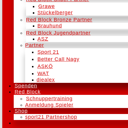
Grawe
Stückelberger
Red Block Bronze Partner
Brauhund
Red Block Jugendpartner
ASZ
Partner
Sport 21
Better Call Nagy
ASKÖ
WAT
diealex
Spenden
Red Block
Schnuppertraining
Anmeldung Spieler
Shop
sport21 Partnershop