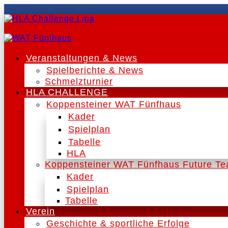
Veranstaltungen & News
Spielberichte & News
Schmelzturnier
HLA CHALLENGE
Koppensteiner WAT Fünfhaus
Kader
Spielplan
Tabelle
HLA
Koppensteiner WAT Fünfhaus Future T
Kader
Spielplan
Tabelle
Verein
Geschichte & sportliche Erfolge