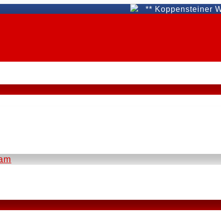
** Koppensteiner WAT Fün
eam