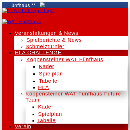
ünfhaus **
Veranstaltungen & News
Spielberichte & News
Schmelzturnier
HLA CHALLENGE
Koppensteiner WAT Fünfhaus
Kader
Spielplan
Tabelle
HLA
Koppensteiner WAT Fünfhaus Future
Team
Kader
Spielplan
Tabelle
Verein