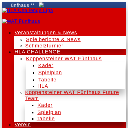
Fünfhaus **
Veranstaltungen & News
Spielberichte & News
Schmelzturnier
HLA CHALLENGE
Koppensteiner WAT Fünfhaus
Kader
Spielplan
Tabelle
HLA
Koppensteiner WAT Fünfhaus Future
Team
Kader
Spielplan
Tabelle
Verein