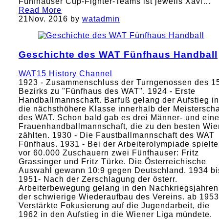
Fünfhauser Cup-Fighter-Teams ist jeweils Xavi…
Read More
21
Nov. 2016
by
watadmin
Geschichte des WAT Fünfhaus Handball
WAT15 History Channel
1923 - Zusammenschluss der Turngenossen des 1
Bezirks zu "Fünfhaus des WAT". 1924 - Erste
Handballmannschaft. Barfuß gelang der Aufstieg in
die nächsthöhere Klasse innerhalb der Meisterscha
des WAT. Schon bald gab es drei Männer- und ein
Frauenhandballmannschaft, die zu den besten Wie
zählten. 1930 - Die Faustballmannschaft des WAT
Fünfhaus. 1931 - Bei der Arbeiterolympiade spielt
vor 60.000 Zuschauern zwei Fünfhauser: Fritz
Grassinger und Fritz Türke. Die Österreichische
Auswahl gewann 10:9 gegen Deutschland. 1934 bi
1951- Nach der Zerschlagung der österr.
Arbeiterbewegung gelang in den Nachkriegsjahren
der schwierige Wiederaufbau des Vereins. ab 1953
Verstärkte Fokusierung auf die Jugendarbeit, die
1962 in den Aufstieg in die Wiener Liga mündete.