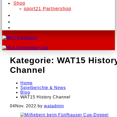
Shop
sport21 Partnershop
Kategorie:
WAT15 Histor
Channel
Home
Spielberichte & News
Blog
WAT15 History Channel
04
Nov. 2022
by
watadmin