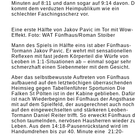
Minuten auf 8:11 und dann sogar auf 9:14 davon. 
kommt dem verduzten Heimpublikum wie ein
schlechter Faschingsscherz vor.
Eine erste Hälfte von Jakov Pavic im Tor mit Wow-
Effekt. Foto: WAT Fünfhaus/Roman Stoiber
Mann des Spiels in Hälfte eins ist aber Fünfhaus-
Tormann Jakov Pavic. Er wehrt mit sensationellen
Reflexen mit fast jedem Körperteil die Würfe von
Leoben in 1:1-Situationen ab – einmal sogar sehr
schmerzhaft einen Siebenmeter mit dem Gesicht.
Aber das selbstbewusste Auftreten von Fünfhaus
aufbauend auf den letztwöchigen überraschenden
Heimsieg gegen Tabellenführer Sportunion Die
Falken St Pölten ist in der Kabine geblieben. Dafür
ist nach Wiederbeginn bei Fünfhaus der Angsthase
mit auf dem Spielfeld, der ausgerechnet auch noch
auf den eingewechselten und stärkeren Leoben-
Tormann Daniel Reiter trifft. So erweckt Fünfhaus d
schon taumelnden, nervösen Hausherren wieder z
Leben. Aus dem 14:18-Pausenrückstand wird im
Handumdrehen bis zur 40. Minute eine 21:20-