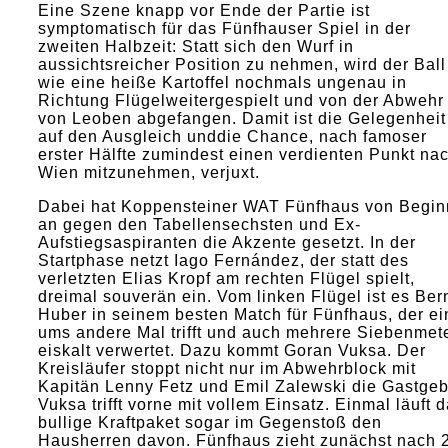
Eine Szene knapp vor Ende der Partie ist
symptomatisch für das Fünfhauser Spiel in der
zweiten Halbzeit: Statt sich den Wurf in
aussichtsreicher Position zu nehmen, wird der Ball
wie eine heiße Kartoffel nochmals ungenau in
Richtung Flügelweitergespielt und von der Abwehr
von Leoben abgefangen. Damit ist die Gelegenheit
auf den Ausgleich unddie Chance, nach famoser
erster Hälfte zumindest einen verdienten Punkt na
Wien mitzunehmen, verjuxt.
Dabei hat Koppensteiner WAT Fünfhaus von Begin
an gegen den Tabellensechsten und Ex-
Aufstiegsaspiranten die Akzente gesetzt. In der
Startphase netzt Iago Fernández, der statt des
verletzten Elias Kropf am rechten Flügel spielt,
dreimal souverän ein. Vom linken Flügel ist es Ber
Huber in seinem besten Match für Fünfhaus, der ei
ums andere Mal trifft und auch mehrere Siebenmet
eiskalt verwertet. Dazu kommt Goran Vuksa. Der
Kreisläufer stoppt nicht nur im Abwehrblock mit
Kapitän Lenny Fetz und Emil Zalewski die Gastgeb
Vuksa trifft vorne mit vollem Einsatz. Einmal läuft 
bullige Kraftpaket sogar im Gegenstoß den
Hausherren davon. Fünfhaus zieht zunächst nach 