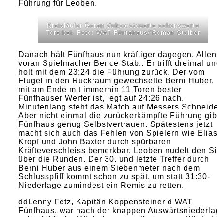
Führung für Leoben.
Kreisläufer Goran Vuksa steuerte sehenswerte
Tore bei. Foto: WAT Fünfahaus/’Roman Stoiber
Danach hält Fünfhaus nun kräftiger dagegen. Allen
voran Spielmacher Bence Stab.. Er trifft dreimal un
holt mit dem 23:24 die Führung zurück. Der vom
Flügel in den Rückraum gewechselte Berni Huber,
mit am Ende mit immerhin 11 Toren bester
Fünfhauser Werfer ist, legt auf 24:26 nach.
Minutenlang steht das Match auf Messers Schneide
Aber nicht einmal die zurückerkämpfte Führung gib
Fünfhaus genug Selbstvertrauen. Spätestens jetzt
macht sich auch das Fehlen von Spielern wie Elia
Kropf und John Baxter durch spürbaren
Kräfteverschleiss bemerkbar. Leoben nudelt den S
über die Runden. Der 30. und letzte Treffer durch
Berni Huber aus einem Siebenmeter nach dem
Schlusspfiff kommt schon zu spät, um statt 31:30-
Niederlage zumindest ein Remis zu retten.
ddLenny Fetz, Kapitän Koppensteiner d WAT
Fünfhaus, war nach der knappen Auswärtsniederla