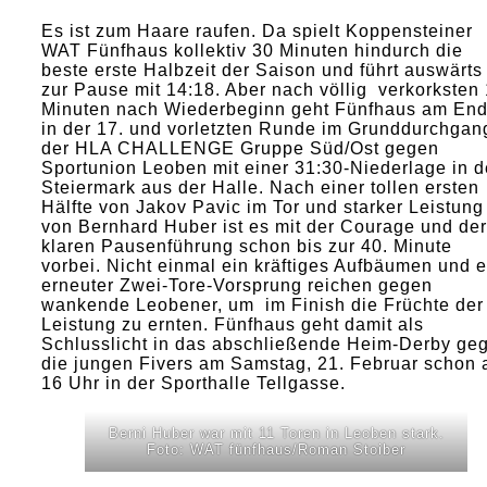
Es ist zum Haare raufen. Da spielt Koppensteiner
WAT Fünfhaus kollektiv 30 Minuten hindurch die
beste erste Halbzeit der Saison und führt auswärts
zur Pause mit 14:18. Aber nach völlig verkorksten
Minuten nach Wiederbeginn geht Fünfhaus am En
in der 17. und vorletzten Runde im Grunddurchgan
der HLA CHALLENGE Gruppe Süd/Ost gegen
Sportunion Leoben mit einer 31:30-Niederlage in d
Steiermark aus der Halle. Nach einer tollen ersten
Hälfte von Jakov Pavic im Tor und starker Leistung
von Bernhard Huber ist es mit der Courage und der
klaren Pausenführung schon bis zur 40. Minute
vorbei. Nicht einmal ein kräftiges Aufbäumen und e
erneuter Zwei-Tore-Vorsprung reichen gegen
wankende Leobener, um im Finish die Früchte der
Leistung zu ernten. Fünfhaus geht damit als
Schlusslicht in das abschließende Heim-Derby ge
die jungen Fivers am Samstag, 21. Februar schon 
16 Uhr in der Sporthalle Tellgasse.
Berni Huber war mit 11 Toren in Leoben stark.
Foto: WAT fünfhaus/Roman Stoiber