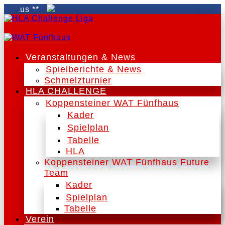
Veranstaltungen & News
Spielberichte & News
Schmelzturnier
HLA CHALLENGE
Koppensteiner WAT Fünfhaus
Kader
Spielplan
Tabelle
HLA
Koppensteiner WAT Fünfhaus Future
Team
Kader
Spielplan
Tabelle
Verein