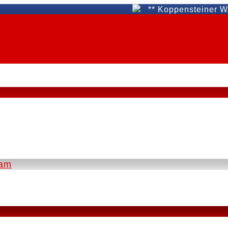
** Koppensteiner WAT Fün
eam