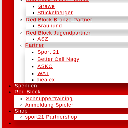
Grawe
Stückelberger
Red Block Bronze Partner
Brauhund
Red Block Jugendpartner
ASZ
Partner
Sport 21
Better Call Nagy
ASKÖ
WAT
diealex
Spenden
Red Block
Schnuppertraining
Anmeldung Spieler
Shop
sport21 Partnershop