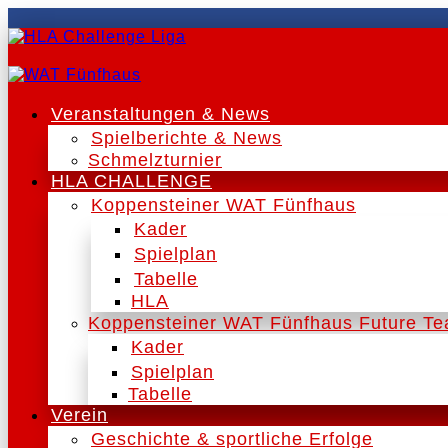
Veranstaltungen & News
Spielberichte & News
Schmelzturnier
HLA CHALLENGE
Koppensteiner WAT Fünfhaus
Kader
Spielplan
Tabelle
HLA
Koppensteiner WAT Fünfhaus Future T
Kader
Spielplan
Tabelle
Verein
Geschichte & sportliche Erfolge