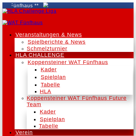
Fünfhaus **
Veranstaltungen & News
Spielberichte & News
Schmelzturnier
HLA CHALLENGE
Koppensteiner WAT Fünfhaus
Kader
Spielplan
Tabelle
HLA
Koppensteiner WAT Fünfhaus Future
Team
Kader
Spielplan
Tabelle
Verein