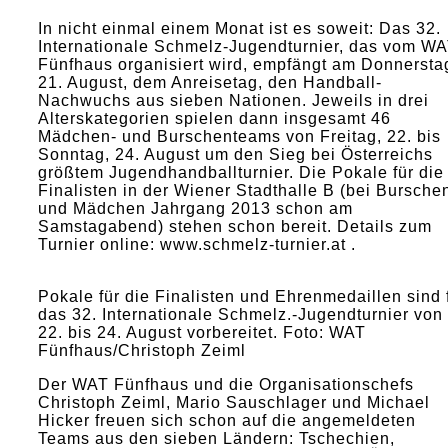
In nicht einmal einem Monat ist es soweit: Das 32.
Internationale Schmelz-Jugendturnier, das vom W
Fünfhaus organisiert wird, empfängt am Donnersta
21. August, dem Anreisetag, den Handball-
Nachwuchs aus sieben Nationen. Jeweils in drei
Alterskategorien spielen dann insgesamt 46
Mädchen- und Burschenteams von Freitag, 22. bis
Sonntag, 24. August um den Sieg bei Österreichs
größtem Jugendhandballturnier. Die Pokale für die
Finalisten in der Wiener Stadthalle B (bei Bursche
und Mädchen Jahrgang 2013 schon am
Samstagabend) stehen schon bereit. Details zum
Turnier online: www.schmelz-turnier.at .
Pokale für die Finalisten und Ehrenmedaillen sind 
das 32. Internationale Schmelz.-Jugendturnier von
22. bis 24. August vorbereitet. Foto: WAT
Fünfhaus/Christoph Zeiml
Der WAT Fünfhaus und die Organisationschefs
Christoph Zeiml, Mario Sauschlager und Michael
Hicker freuen sich schon auf die angemeldeten
Teams aus den sieben Ländern: Tschechien,