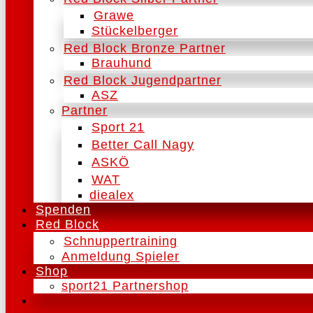
Grawe
Stückelberger
Red Block Bronze Partner
Brauhund
Red Block Jugendpartner
ASZ
Partner
Sport 21
Better Call Nagy
ASKÖ
WAT
diealex
Spenden
Red Block
Schnuppertraining
Anmeldung Spieler
Shop
sport21 Partnershop