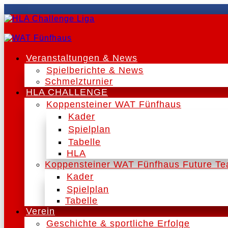
Veranstaltungen & News
Spielberichte & News
Schmelzturnier
HLA CHALLENGE
Koppensteiner WAT Fünfhaus
Kader
Spielplan
Tabelle
HLA
Koppensteiner WAT Fünfhaus Future T
Kader
Spielplan
Tabelle
Verein
Geschichte & sportliche Erfolge