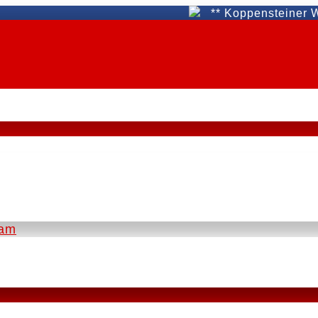
** Koppensteiner WAT Fü
eam