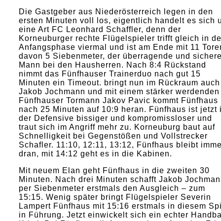
Die Gastgeber aus Niederösterreich legen in den
ersten Minuten voll los, eigentlich handelt es sich
eine Art FC Leonhard Schaffler, denn der
Korneuburger rechte Flügelspieler trifft gleich in de
Anfangsphase viermal und ist am Ende mit 11 Tore
davon 5 Siebenmeter, der überragende und sicher
Mann bei den Hausherren. Nach 8:4 Rückstand
nimmt das Fünfhauser Trainerduo nach gut 15
Minuten ein Timeout. bringt nun im Rückraum auch
Jakob Jochmann und mit einem stärker werdenden
Fünfhauser Tormann Jakov Pavic kommt Fünfhaus
nach 25 Minuten auf 10:9 heran. Fünfhaus ist jetzt 
der Defensive bissiger und kompromissloser und
traut sich im Angriff mehr zu. Korneuburg baut auf
Schnelligkeit bei Gegenstößen und Vollstrecker
Schafler. 11:10, 12:11, 13:12, Fünfhaus bleibt imme
dran, mit 14:12 geht es in die Kabinen.
Mit neuem Elan geht Fünfhaus in die zweiten 30
Minuten. Nach drei Minuten schafft Jakob Jochma
per Siebenmeter erstmals den Ausgleich – zum
15:15. Wenig später bringt Flügelspieler Severin
Lampert Fünfhaus mit 15:16 erstmals in diesem Sp
in Führung. Jetzt einwickelt sich ein echter Handba