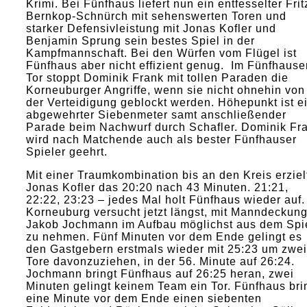
Krimi. Bei Fünfhaus liefert nun ein entfesselter Frit
Bernkop-Schnürch mit sehenswerten Toren und
starker Defensivleistung mit Jonas Kofler und
Benjamin Sprung sein bestes Spiel in der
Kampfmannschaft. Bei den Würfen vom Flügel ist
Fünfhaus aber nicht effizient genug. Im Fünfhause
Tor stoppt Dominik Frank mit tollen Paraden die
Korneuburger Angriffe, wenn sie nicht ohnehin von
der Verteidigung geblockt werden. Höhepunkt ist e
abgewehrter Siebenmeter samt anschließender
Parade beim Nachwurf durch Schafler. Dominik Fr
wird nach Matchende auch als bester Fünfhauser
Spieler geehrt.
Mit einer Traumkombination bis an den Kreis erziel
Jonas Kofler das 20:20 nach 43 Minuten. 21:21,
22:22, 23:23 – jedes Mal holt Fünfhaus wieder auf.
Korneuburg versucht jetzt längst, mit Manndeckun
Jakob Jochmann im Aufbau möglichst aus dem Spi
zu nehmen. Fünf Minuten vor dem Ende gelingt es
den Gastgebern erstmals wieder mit 25:23 um zwei
Tore davonzuziehen, in der 56. Minute auf 26:24.
Jochmann bringt Fünfhaus auf 26:25 heran, zwei
Minuten gelingt keinem Team ein Tor. Fünfhaus bri
eine Minute vor dem Ende einen siebenten