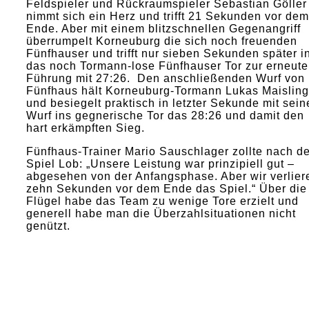
Feldspieler und Rückraumspieler Sebastian Göller
nimmt sich ein Herz und trifft 21 Sekunden vor dem
Ende. Aber mit einem blitzschnellen Gegenangriff
überrumpelt Korneuburg die sich noch freuenden
Fünfhauser und trifft nur sieben Sekunden später i
das noch Tormann-lose Fünfhauser Tor zur erneut
Führung mit 27:26. Den anschließenden Wurf von
Fünfhaus hält Korneuburg-Tormann Lukas Maisling
und besiegelt praktisch in letzter Sekunde mit sei
Wurf ins gegnerische Tor das 28:26 und damit den
hart erkämpften Sieg.
Fünfhaus-Trainer Mario Sauschlager zollte nach d
Spiel Lob: „Unsere Leistung war prinzipiell gut –
abgesehen von der Anfangsphase. Aber wir verlier
zehn Sekunden vor dem Ende das Spiel.“ Über die
Flügel habe das Team zu wenige Tore erzielt und
generell habe man die Überzahlsituationen nicht
genützt.