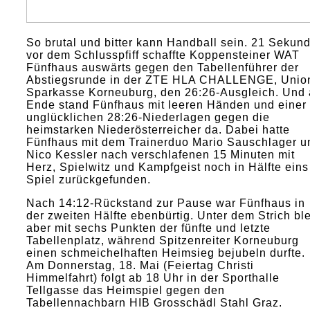
So brutal und bitter kann Handball sein. 21 Sekun
vor dem Schlusspfiff schaffte Koppensteiner WAT
Fünfhaus auswärts gegen den Tabellenführer der
Abstiegsrunde in der ZTE HLA CHALLENGE, Unio
Sparkasse Korneuburg, den 26:26-Ausgleich. Und
Ende stand Fünfhaus mit leeren Händen und einer
unglücklichen 28:26-Niederlagen gegen die
heimstarken Niederösterreicher da. Dabei hatte
Fünfhaus mit dem Trainerduo Mario Sauschlager u
Nico Kessler nach verschlafenen 15 Minuten mit
Herz, Spielwitz und Kampfgeist noch in Hälfte eins
Spiel zurückgefunden.
Nach 14:12-Rückstand zur Pause war Fünfhaus in
der zweiten Hälfte ebenbürtig. Unter dem Strich ble
aber mit sechs Punkten der fünfte und letzte
Tabellenplatz, während Spitzenreiter Korneuburg
einen schmeichelhaften Heimsieg bejubeln durfte.
Am Donnerstag, 18. Mai (Feiertag Christi
Himmelfahrt) folgt ab 18 Uhr in der Sporthalle
Tellgasse das Heimspiel gegen den
Tabellennachbarn HIB Grosschädl Stahl Graz.