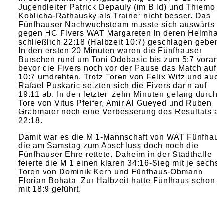
Jugendleiter Patrick Depauly (im Bild) und Thiemo
Koblicha-Rathausky als Trainer nicht besser. Das
Fünfhauser Nachwuchsteam musste sich auswärts
gegen HC Fivers WAT Margareten in deren Heimha
schließlich 22:18 (Halbzeit 10:7) geschlagen gebe
In den ersten 20 Minuten waren die Fünfhauser
Burschen rund um Toni Odobasic bis zum 5:7 voran
bevor die Fivers noch vor der Pause das Match auf
10:7 umdrehten. Trotz Toren von Felix Witz und au
Rafael Puskaric setzten sich die Fivers dann auf
19:11 ab. In den letzten zehn Minuten gelang durc
Tore von Vitus Pfeifer, Amir Al Gueyed und Ruben
Grabmaier noch eine Verbesserung des Resultats 
22:18.
Damit war es die M 1-Mannschaft von WAT Fünfha
die am Samstag zum Abschluss doch noch die
Fünfhauser Ehre rettete. Daheim in der Stadthalle
feierte die M 1 einen klaren 34:16-Sieg mit je sech
Toren von Dominik Kern und Fünfhaus-Obmann
Florian Bohata. Zur Halbzeit hatte Fünfhaus schon
mit 18:9 geführt.