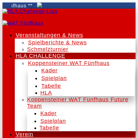
aus **
Veranstaltungen & News
Spielberichte & News
Schmelzturnier
HLA CHALLENGE
Koppensteiner WAT Fünfhaus
Kader
Spielplan
Tabelle
HLA
Koppensteiner WAT Fünfhaus Future
Team
Kader
Spielplan
Tabelle
Verein