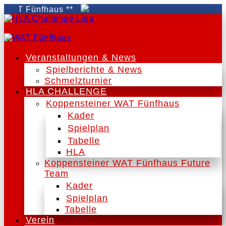
WAT Fünfhaus **
Veranstaltungen & News
Spielberichte & News
Schmelzturnier
HLA CHALLENGE
Koppensteiner WAT Fünfhaus
Kader
Spielplan
Tabelle
HLA
Koppensteiner WAT Fünfhaus Future
Team
Kader
Spielplan
Tabelle
Verein