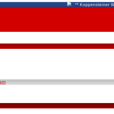
** Koppensteiner WAT Fü
eam