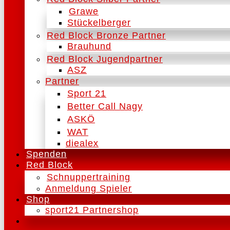
Grawe
Stückelberger
Red Block Bronze Partner
Brauhund
Red Block Jugendpartner
ASZ
Partner
Sport 21
Better Call Nagy
ASKÖ
WAT
diealex
Spenden
Red Block
Schnuppertraining
Anmeldung Spieler
Shop
sport21 Partnershop