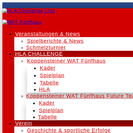
Veranstaltungen & News
Spielberichte & News
Schmelzturnier
HLA CHALLENGE
Koppensteiner WAT Fünfhaus
Kader
Spielplan
Tabelle
HLA
Koppensteiner WAT Fünfhaus Future T
Kader
Spielplan
Tabelle
Verein
Geschichte & sportliche Erfolge