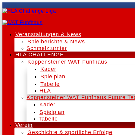
Veranstaltungen & News
Spielberichte & News
Schmelzturnier
HLA CHALLENGE
Koppensteiner WAT Fünfhaus
Kader
Spielplan
Tabelle
HLA
Koppensteiner WAT Fünfhaus Future T
Kader
Spielplan
Tabelle
Verein
Geschichte & sportliche Erfolge