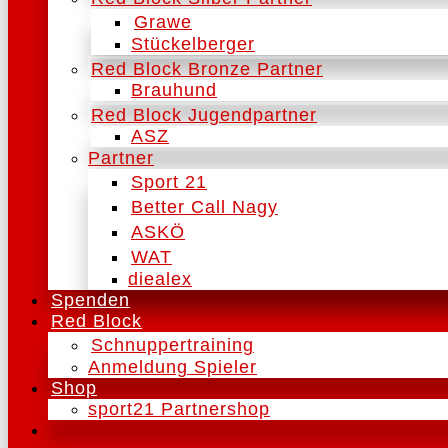
Grawe
Stückelberger
Red Block Bronze Partner
Brauhund
Red Block Jugendpartner
ASZ
Partner
Sport 21
Better Call Nagy
ASKÖ
WAT
diealex
Spenden
Red Block
Schnuppertraining
Anmeldung Spieler
Shop
sport21 Partnershop