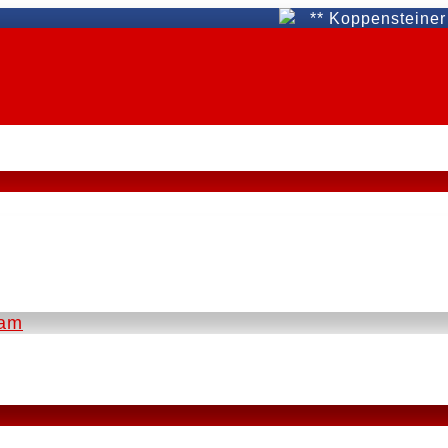
** Koppensteiner WAT Fü
eam