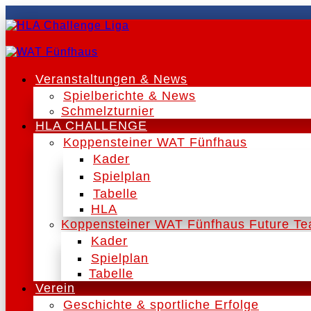
Veranstaltungen & News
Spielberichte & News
Schmelzturnier
HLA CHALLENGE
Koppensteiner WAT Fünfhaus
Kader
Spielplan
Tabelle
HLA
Koppensteiner WAT Fünfhaus Future T
Kader
Spielplan
Tabelle
Verein
Geschichte & sportliche Erfolge