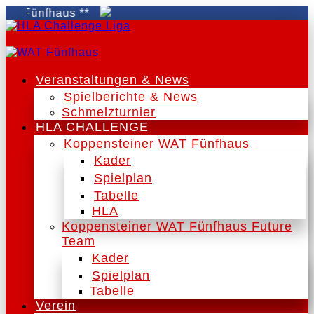
fhaus **
Veranstaltungen & News
Spielberichte & News
Schmelzturnier
HLA CHALLENGE
Koppensteiner WAT Fünfhaus
Kader
Spielplan
Tabelle
HLA
Koppensteiner WAT Fünfhaus Future
Team
Kader
Spielplan
Tabelle
Verein