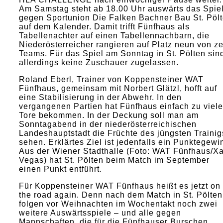
Am Samstag steht ab 18.00 Uhr auswärts das Spie
gegen Sportunion Die Falken Bachner Bau St. Pöl
auf dem Kalender. Damit trifft Fünfhaus als
Tabellenachter auf einen Tabellennachbarn, die
Niederösterreicher rangieren auf Platz neun von z
Teams. Für das Spiel am Sonntag in St. Pölten sin
allerdings keine Zuschauer zugelassen.
Roland Eberl, Trainer von Koppensteiner WAT
Fünfhaus, gemeinsam mit Norbert Glätzl, hofft auf
eine Stabilisierung in der Abwehr. In den
vergangenen Partien hat Fünfhaus einfach zu viele
Tore bekommen. In der Deckung soll man am
Sonntagabend in der niederösterreichischen
Landeshauptstadt die Früchte des jüngsten Trainig
sehen. Erklärtes Ziel ist jedenfalls ein Punktegewi
Aus der Wiener Stadthalle (Foto: WAT Fünfhaus/Xa
Vegas) hat St. Pölten beim Match im September
einen Punkt entführt.
Für Koppensteiner WAT Fünfhaus heißt es jetzt on
the road again. Denn nach dem Match in St. Pölten
folgen vor Weihnachten im Wochentakt noch zwei
weitere Auswärtsspiele – und alle gegen
Mannschaften, die für die Fünfhauser Burschen