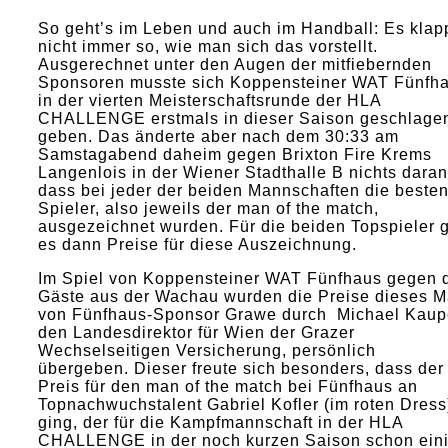
So geht’s im Leben und auch im Handball: Es klap
nicht immer so, wie man sich das vorstellt.
Ausgerechnet unter den Augen der mitfiebernden
Sponsoren musste sich Koppensteiner WAT Fünfh
in der vierten Meisterschaftsrunde der HLA
CHALLENGE erstmals in dieser Saison geschlage
geben. Das änderte aber nach dem 30:33 am
Samstagabend daheim gegen Brixton Fire Krems
Langenlois in der Wiener Stadthalle B nichts daran
dass bei jeder der beiden Mannschaften die beste
Spieler, also jeweils der man of the match,
ausgezeichnet wurden. Für die beiden Topspieler 
es dann Preise für diese Auszeichnung.
Im Spiel von Koppensteiner WAT Fünfhaus gegen 
Gäste aus der Wachau wurden die Preise dieses M
von Fünfhaus-Sponsor Grawe durch Michael Kaup
den Landesdirektor für Wien der Grazer
Wechselseitigen Versicherung, persönlich
übergeben. Dieser freute sich besonders, dass der
Preis für den man of the match bei Fünfhaus an
Topnachwuchstalent Gabriel Kofler (im roten Dress
ging, der für die Kampfmannschaft in der HLA
CHALLENGE in der noch kurzen Saison schon ein