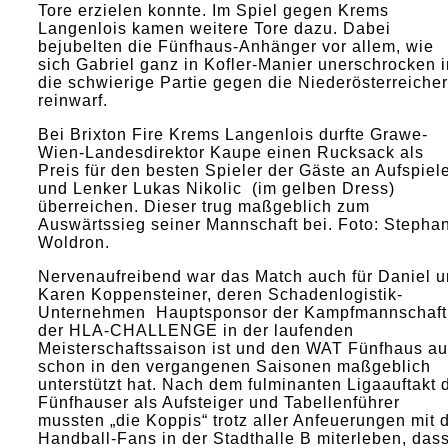
Tore erzielen konnte. Im Spiel gegen Krems
Langenlois kamen weitere Tore dazu. Dabei
bejubelten die Fünfhaus-Anhänger vor allem, wie
sich Gabriel ganz in Kofler-Manier unerschrocken i
die schwierige Partie gegen die Niederösterreicher
reinwarf.
Bei Brixton Fire Krems Langenlois durfte Grawe-
Wien-Landesdirektor Kaupe einen Rucksack als
Preis für den besten Spieler der Gäste an Aufspiel
und Lenker Lukas Nikolic (im gelben Dress)
überreichen. Dieser trug maßgeblich zum
Auswärtssieg seiner Mannschaft bei. Foto: Stepha
Woldron.
Nervenaufreibend war das Match auch für Daniel 
Karen Koppensteiner, deren Schadenlogistik-
Unternehmen Hauptsponsor der Kampfmannschaft
der HLA-CHALLENGE in der laufenden
Meisterschaftssaison ist und den WAT Fünfhaus a
schon in den vergangenen Saisonen maßgeblich
unterstützt hat. Nach dem fulminanten Ligaauftakt 
Fünfhauser als Aufsteiger und Tabellenführer
mussten „die Koppis“ trotz aller Anfeuerungen mit 
Handball-Fans in der Stadthalle B miterleben, das