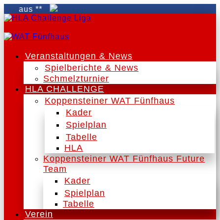
haus **
Veranstaltungen & News
Spielberichte & News
Schmelzturnier
HLA CHALLENGE
Koppensteiner WAT Fünfhaus
Kader
Spielplan
Tabelle
HLA
Koppensteiner WAT Fünfhaus Future
Team
Kader
Spielplan
Tabelle
Verein