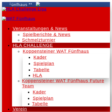
 Fünfhaus **
Veranstaltungen & News
Spielberichte & News
Schmelzturnier
HLA CHALLENGE
Koppensteiner WAT Fünfhaus
Kader
Spielplan
Tabelle
HLA
Koppensteiner WAT Fünfhaus Future
Team
Kader
Spielplan
Tabelle
Verein