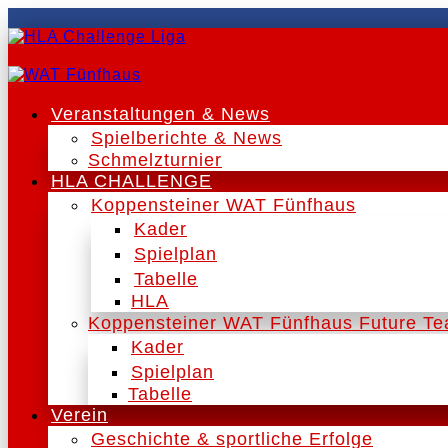
Veranstaltungen & News
Spielberichte & News
Schmelzturnier
HLA CHALLENGE
Koppensteiner WAT Fünfhaus
Kader
Spielplan
Tabelle
HLA
Koppensteiner WAT Fünfhaus Future T
Kader
Spielplan
Tabelle
Verein
Geschichte & sportliche Erfolge