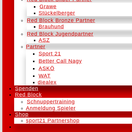
Grawe
Stückelberger
Red Block Bronze Partner
Brauhund
Red Block Jugendpartner
ASZ
Partner
Sport 21
Better Call Nagy
ASKÖ
WAT
diealex
Spenden
Red Block
Schnuppertraining
Anmeldung Spieler
Shop
sport21 Partnershop