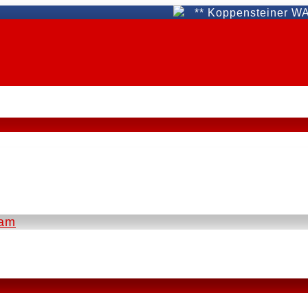
** Koppensteiner WAT Fünf
eam