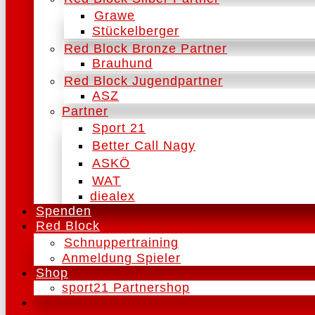
Grawe
Stückelberger
Red Block Bronze Partner
Brauhund
Red Block Jugendpartner
ASZ
Partner
Sport 21
Better Call Nagy
ASKÖ
WAT
diealex
Spenden
Red Block
Schnuppertraining
Anmeldung Spieler
Shop
sport21 Partnershop