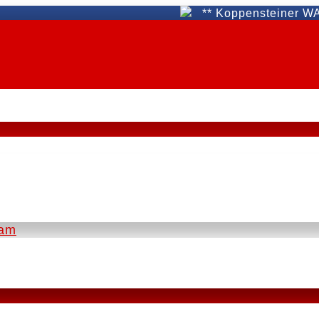
** Koppensteiner WAT Fünf
eam