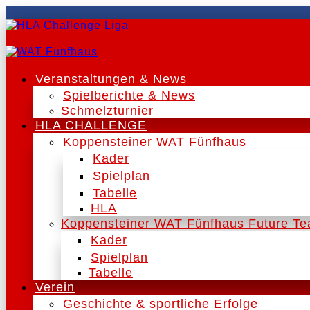
Veranstaltungen & News
Spielberichte & News
Schmelzturnier
HLA CHALLENGE
Koppensteiner WAT Fünfhaus
Kader
Spielplan
Tabelle
HLA
Koppensteiner WAT Fünfhaus Future T
Kader
Spielplan
Tabelle
Verein
Geschichte & sportliche Erfolge