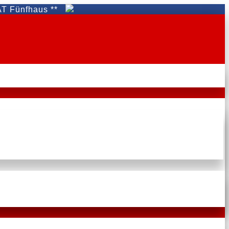
haus **