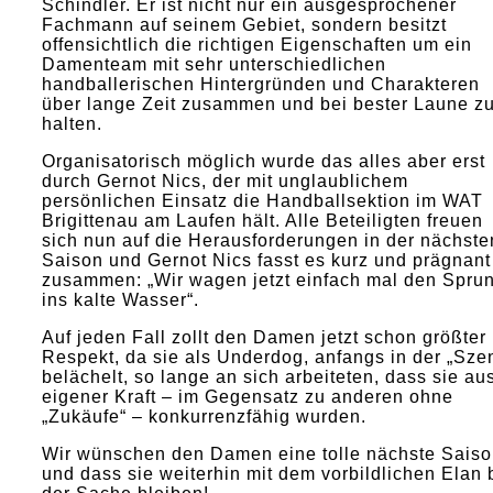
Schindler. Er ist nicht nur ein ausgesprochener
Fachmann auf seinem Gebiet, sondern besitzt
offensichtlich die richtigen Eigenschaften um ein
Damenteam mit sehr unterschiedlichen
handballerischen Hintergründen und Charakteren
über lange Zeit zusammen und bei bester Laune z
halten.
Organisatorisch möglich wurde das alles aber erst
durch Gernot Nics, der mit unglaublichem
persönlichen Einsatz die Handballsektion im WAT
Brigittenau am Laufen hält. Alle Beteiligten freuen
sich nun auf die Herausforderungen in der nächste
Saison und Gernot Nics fasst es kurz und prägnant
zusammen: „Wir wagen jetzt einfach mal den Spru
ins kalte Wasser“.
Auf jeden Fall zollt den Damen jetzt schon größter
Respekt, da sie als Underdog, anfangs in der „Sze
belächelt, so lange an sich arbeiteten, dass sie au
eigener Kraft – im Gegensatz zu anderen ohne
„Zukäufe“ – konkurrenzfähig wurden.
Wir wünschen den Damen eine tolle nächste Saiso
und dass sie weiterhin mit dem vorbildlichen Elan 