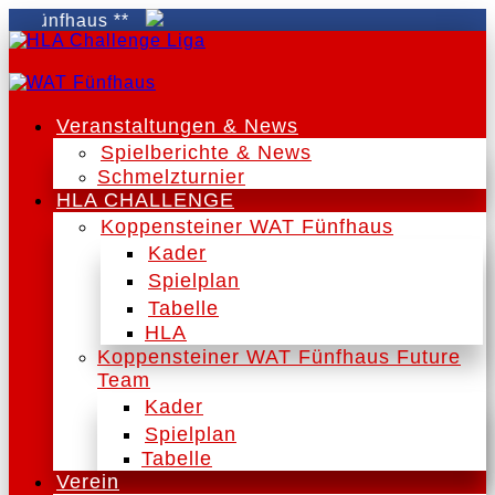
ünfhaus **
Veranstaltungen & News
Spielberichte & News
Schmelzturnier
HLA CHALLENGE
Koppensteiner WAT Fünfhaus
Kader
Spielplan
Tabelle
HLA
Koppensteiner WAT Fünfhaus Future
Team
Kader
Spielplan
Tabelle
Verein