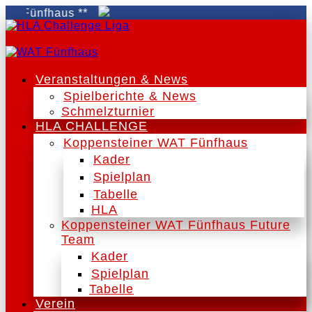
Fünfhaus **
Veranstaltungen & News
Spielberichte & News
Schmelzturnier
HLA CHALLENGE
Koppensteiner WAT Fünfhaus
Kader
Spielplan
Tabelle
HLA
Koppensteiner WAT Fünfhaus Future
Team
Kader
Spielplan
Tabelle
Verein