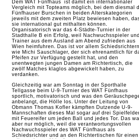
Dem WAT Fünfhaus ist damit ein internationaler
Vergleich mit Topteams möglich, bei dem diesmal 
Fünfhauser Burschen in beiden Alterskategorien
jeweils mit dem zweiten Platz bewiesen haben, da
sie international gut mithalten können.
Organisatorisch war das 4-Städte-Turnier in der
Stadthalle B ein Erfolg, weil Nachwuchsspieler un
Trainer aus dem Ausland am Abend zufrieden aus
Wien heimfuhren. Das ist vor allem Schiedsrichter
wie Michi Sauschlager, der sich ehrenamtlich für d
Pfeifen zur Verfügung gestellt hat, und den
unentwegten jungen Damen am Richtertisch, die
zwölf Matches klaglos abgewickelt haben, zu
verdanken.
Gleichzeitig war am Sonntag in der Sporthalle
Tellgasse beim U-9-Turnier des WAT Fünfhaus
sportlich, motivatorisch und was den Geräuschpeg
anbelangt, die Hölle los. Unter der Leitung von
Obmann Thomas Kofler kämpften Dutzende U-9-
Mannschaften dieses Mal sogar auf drei Spielfelde
mit Feuereifer um jeden Ball und jedes Tor. Das wa
aber nur möglich, weil die verantwortungsvollen
Nachwuchsspieler des WAT Fünfhaus als
Schiedsrichter und an den Richtertischen für einen