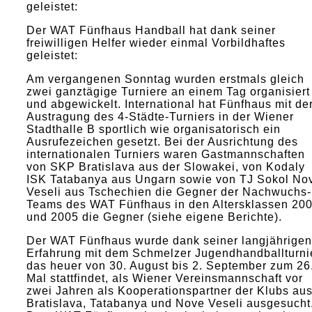
geleistet:
Der WAT Fünfhaus Handball hat dank seiner
freiwilligen Helfer wieder einmal Vorbildhaftes
geleistet:
Am vergangenen Sonntag wurden erstmals gleich
zwei ganztägige Turniere an einem Tag organisiert
und abgewickelt. International hat Fünfhaus mit de
Austragung des 4-Städte-Turniers in der Wiener
Stadthalle B sportlich wie organisatorisch ein
Ausrufezeichen gesetzt. Bei der Ausrichtung des
internationalen Turniers waren Gastmannschaften
von SKP Bratislava aus der Slowakei, von Kodaly
ISK Tatabanya aus Ungarn sowie von TJ Sokol No
Veseli aus Tschechien die Gegner der Nachwuchs-
Teams des WAT Fünfhaus in den Altersklassen 20
und 2005 die Gegner (siehe eigene Berichte).
Der WAT Fünfhaus wurde dank seiner langjährigen
Erfahrung mit dem Schmelzer Jugendhandballturnie
das heuer von 30. August bis 2. September zum 26
Mal stattfindet, als Wiener Vereinsmannschaft vor
zwei Jahren als Kooperationspartner der Klubs au
Bratislava, Tatabanya und Nove Veseli ausgesucht