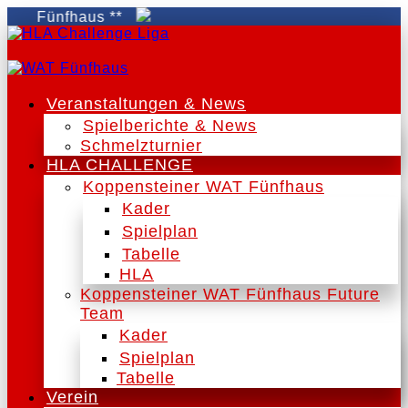
 Fünfhaus **
Veranstaltungen & News
Spielberichte & News
Schmelzturnier
HLA CHALLENGE
Koppensteiner WAT Fünfhaus
Kader
Spielplan
Tabelle
HLA
Koppensteiner WAT Fünfhaus Future
Team
Kader
Spielplan
Tabelle
Verein