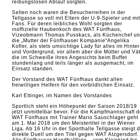
reibungslosen Ablauf sorgten.
Selten noch waren die Besucherreihen in der
Tellgasse so voll mit Eltern der U-9-Spieler und mit
Fans. Für deren leibliches Wohl sorgten der
inoffizielle Haubenkoch des WAT Fünfhaus,
Vizeobmann Thomas Pusskacs, als Küchenchef u
die „Mutter der Fünfhauser Kompanie“Angelika
Kofler, als stets umsichtige Lady für alles im Hinter
und Vordergrund, vor allem aber die Mütter und Vät
die im Schweiße ihres Angesichts beim Buffet
stundenlang und teils länger als ausgemacht, im
Einsatz standen.
Der Vorstand des WAT Fünfhaus dankt allen
freiwilligen Helfern für den vorbildlichen Einsatz.
Karl Ettinger, im Namen des Vorstandes
Sportlich steht ein Höhepunkt der Saison 2018/19
jetzt unmittelbar bevor. Für die Kampfmannschaft 
WAT Fünfhaus mit Trainer Mario Sauschlager geht
am 1. Mai 2018 um den Meistertitel in der Wiener
Liga. Ab 16 Uhr in der Sporthalle Tellgasse steigt 
direkte Duell um den Titel gegen WAT Atzgersdorf.
Alle Fünfhauser Handballfans – vom Kleinkind bis