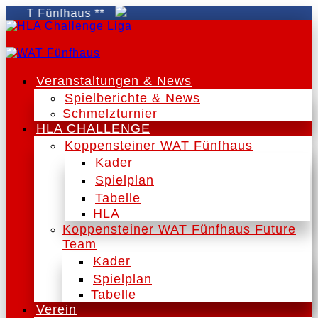
AT Fünfhaus **
Veranstaltungen & News
Spielberichte & News
Schmelzturnier
HLA CHALLENGE
Koppensteiner WAT Fünfhaus
Kader
Spielplan
Tabelle
HLA
Koppensteiner WAT Fünfhaus Future
Team
Kader
Spielplan
Tabelle
Verein