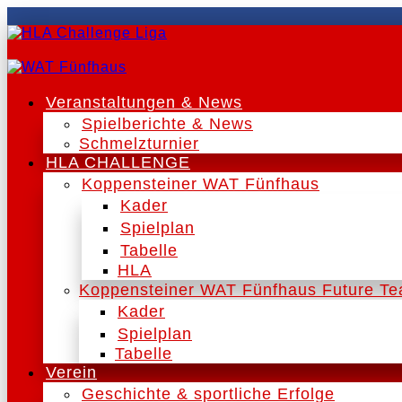
Veranstaltungen & News
Spielberichte & News
Schmelzturnier
HLA CHALLENGE
Koppensteiner WAT Fünfhaus
Kader
Spielplan
Tabelle
HLA
Koppensteiner WAT Fünfhaus Future T
Kader
Spielplan
Tabelle
Verein
Geschichte & sportliche Erfolge