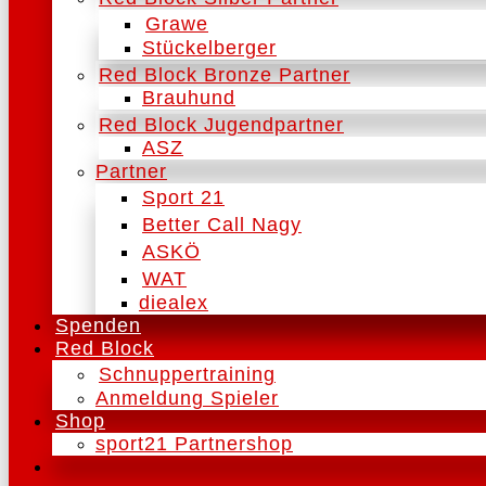
Grawe
Stückelberger
Red Block Bronze Partner
Brauhund
Red Block Jugendpartner
ASZ
Partner
Sport 21
Better Call Nagy
ASKÖ
WAT
diealex
Spenden
Red Block
Schnuppertraining
Anmeldung Spieler
Shop
sport21 Partnershop