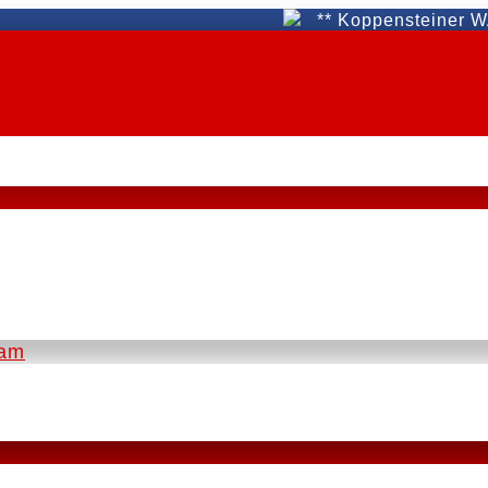
** Koppensteiner WAT Fün
eam