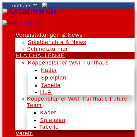
Fünfhaus **
Veranstaltungen & News
Spielberichte & News
Schmelzturnier
HLA CHALLENGE
Koppensteiner WAT Fünfhaus
Kader
Spielplan
Tabelle
HLA
Koppensteiner WAT Fünfhaus Future
Team
Kader
Spielplan
Tabelle
Verein