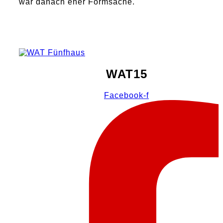
war danach eher Formsache.
WAT15
Facebook-f