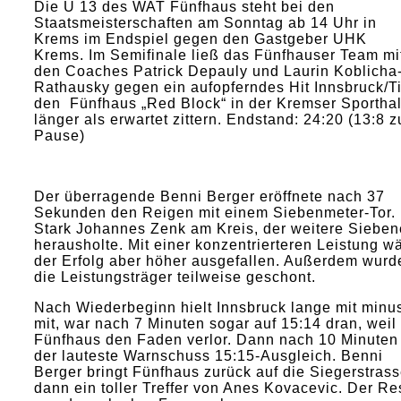
Die U 13 des WAT Fünfhaus steht bei den
Staatsmeisterschaften am Sonntag ab 14 Uhr in
Krems im Endspiel gegen den Gastgeber UHK
Krems. Im Semifinale ließ das Fünfhauser Team mi
den Coaches Patrick Depauly und Laurin Koblicha
Rathausky gegen ein aufopferndes Hit Innsbruck/Ti
den Fünfhaus „Red Block“ in der Kremser Sporthal
länger als erwartet zittern. Endstand: 24:20 (13:8 z
Pause)
Der überragende Benni Berger eröffnete nach 37
Sekunden den Reigen mit einem Siebenmeter-Tor.
Stark Johannes Zenk am Kreis, der weitere Sieben
herausholte. Mit einer konzentrierteren Leistung w
der Erfolg aber höher ausgefallen. Außerdem wurd
die Leistungsträger teilweise geschont.
Nach Wiederbeginn hielt Innsbruck lange mit minu
mit, war nach 7 Minuten sogar auf 15:14 dran, weil
Fünfhaus den Faden verlor. Dann nach 10 Minuten
der lauteste Warnschuss 15:15-Ausgleich. Benni
Berger bringt Fünfhaus zurück auf die Siegerstrass
dann ein toller Treffer von Anes Kovacevic. Der Re