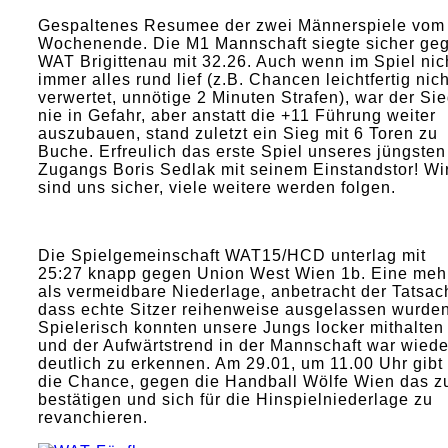
Gespaltenes Resumee der zwei Männerspiele vom
Wochenende. Die M1 Mannschaft siegte sicher ge
WAT Brigittenau mit 32.26. Auch wenn im Spiel nic
immer alles rund lief (z.B. Chancen leichtfertig nich
verwertet, unnötige 2 Minuten Strafen), war der Si
nie in Gefahr, aber anstatt die +11 Führung weiter
auszubauen, stand zuletzt ein Sieg mit 6 Toren zu
Buche. Erfreulich das erste Spiel unseres jüngsten
Zugangs Boris Sedlak mit seinem Einstandstor! Wi
sind uns sicher, viele weitere werden folgen.
Die Spielgemeinschaft WAT15/HCD unterlag mit
25:27 knapp gegen Union West Wien 1b. Eine meh
als vermeidbare Niederlage, anbetracht der Tatsac
dass echte Sitzer reihenweise ausgelassen wurden
Spielerisch konnten unsere Jungs locker mithalten
und der Aufwärtstrend in der Mannschaft war wiede
deutlich zu erkennen. Am 29.01, um 11.00 Uhr gibt
die Chance, gegen die Handball Wölfe Wien das z
bestätigen und sich für die Hinspielniederlage zu
revanchieren.