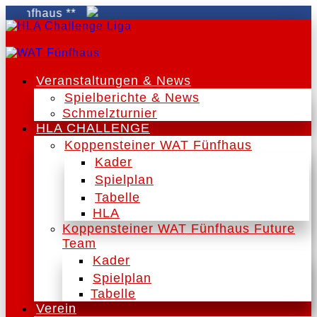
nfhaus **
Veranstaltungen & News
Spielberichte & News
Schmelzturnier
HLA CHALLENGE
Koppensteiner WAT Fünfhaus
Kader
Spielplan
Tabelle
HLA
Koppensteiner WAT Fünfhaus Future
Team
Kader
Spielplan
Tabelle
Verein