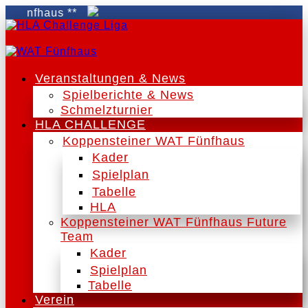
nfhaus **
Veranstaltungen & News
Spielberichte & News
Schmelzturnier
HLA CHALLENGE
Koppensteiner WAT Fünfhaus
Kader
Spielplan
Tabelle
HLA
Koppensteiner WAT Fünfhaus Future
Team
Kader
Spielplan
Tabelle
Verein