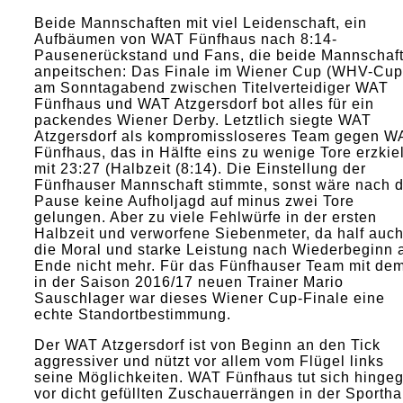
Beide Mannschaften mit viel Leidenschaft, ein
Aufbäumen von WAT Fünfhaus nach 8:14-
Pausenerückstand und Fans, die beide Mannschaf
anpeitschen: Das Finale im Wiener Cup (WHV-Cup
am Sonntagabend zwischen Titelverteidiger WAT
Fünfhaus und WAT Atzgersdorf bot alles für ein
packendes Wiener Derby. Letztlich siegte WAT
Atzgersdorf als kompromissloseres Team gegen W
Fünfhaus, das in Hälfte eins zu wenige Tore erzkie
mit 23:27 (Halbzeit (8:14). Die Einstellung der
Fünfhauser Mannschaft stimmte, sonst wäre nach d
Pause keine Aufholjagd auf minus zwei Tore
gelungen. Aber zu viele Fehlwürfe in der ersten
Halbzeit und verworfene Siebenmeter, da half auc
die Moral und starke Leistung nach Wiederbeginn
Ende nicht mehr. Für das Fünfhauser Team mit de
in der Saison 2016/17 neuen Trainer Mario
Sauschlager war dieses Wiener Cup-Finale eine
echte Standortbestimmung.
Der WAT Atzgersdorf ist von Beginn an den Tick
aggressiver und nützt vor allem vom Flügel links
seine Möglichkeiten. WAT Fünfhaus tut sich hinge
vor dicht gefüllten Zuschauerrängen in der Sportha