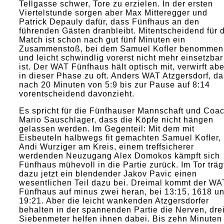
Tellgasse schwer, Tore zu erzielen. In der ersten
Viertelstunde sorgen aber Max Mitteregger und
Patrick Depauly dafür, dass Fünfhaus an den
führenden Gästen dranbleibt. Mitentscheidend für 
Match ist schon nach gut fünf Minuten ein
Zusammenstoß, bei dem Samuel Kofler benommen
und leicht schwindlig vorerst nicht mehr einsetzbar
ist. Der WAT Fünfhaus hält optisch mit, verwirft abe
in dieser Phase zu oft. Anders WAT Atzgersdorf, da
nach 20 Minuten von 5:9 bis zur Pause auf 8:14
vorentscheidend davonzieht.
Es spricht für die Fünfhauser Mannschaft und Coa
Mario Sauschlager, dass die Köpfe nicht hängen
gelassen werden. Im Gegenteil: Mit dem mit
Eisbeuteln halbwegs fit gemachten Samuel Kofler,
Andi Wurziger am Kreis, einem treffsicherer
werdenden Neuzugang Alex Domokos kämpft sich
Fünfhaus mühevoll in die Partie zurück. Im Tor träg
dazu jetzt ein blendender Jakov Pavic einen
wesentlichen Teil dazu bei. Dreimal kommt der WA
Fünfhaus auf minus zwei heran, bei 13:15, 1618 u
19:21. Aber die leicht wankenden Atzgersdorfer
behalten in der spannenden Partie die Nerven, dre
Siebenmeter helfen ihnen dabei. Bis zehn Minuten