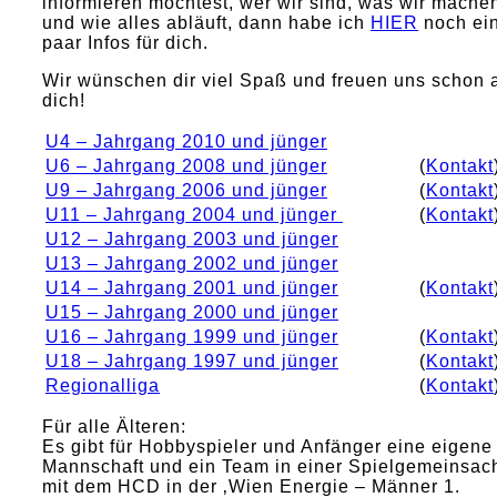
informieren möchtest, wer wir sind, was wir mache
und wie alles abläuft, dann habe ich
HIER
noch ei
paar Infos für dich.
Wir wünschen dir viel Spaß und freuen uns schon 
dich!
U4 – Jahrgang 2010 und jünger
U6 – Jahrgang 2008 und jünger
(
Kontakt
U9 – Jahrgang 2006 und jünger
(
Kontakt
U11 – Jahrgang 2004 und jünger
(
Kontakt
U12 – Jahrgang 2003 und jünger
U13 – Jahrgang 2002 und jünger
U14 – Jahrgang 2001 und jünger
(
Kontakt
U15 – Jahrgang 2000 und jünger
U16 – Jahrgang 1999 und jünger
(
Kontakt
U18 – Jahrgang 1997 und jünger
(
Kontakt
Regionalliga
(
Kontakt
Für alle Älteren:
Es gibt für Hobbyspieler und Anfänger eine eigene
Mannschaft und ein Team in einer Spielgemeinsach
mit dem HCD in der ‚Wien Energie – Männer 1.