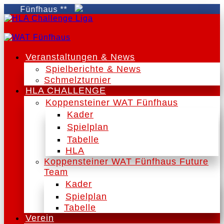
 Fünfhaus **
Veranstaltungen & News
Spielberichte & News
Schmelzturnier
HLA CHALLENGE
Koppensteiner WAT Fünfhaus
Kader
Spielplan
Tabelle
HLA
Koppensteiner WAT Fünfhaus Future
Team
Kader
Spielplan
Tabelle
Verein