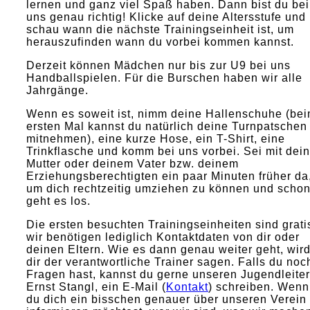
lernen und ganz viel Spaß haben. Dann bist du bei
uns genau richtig! Klicke auf deine Altersstufe und
schau wann die nächste Trainingseinheit ist, um
herauszufinden wann du vorbei kommen kannst.
Derzeit können Mädchen nur bis zur U9 bei uns
Handballspielen. Für die Burschen haben wir alle
Jahrgänge.
Wenn es soweit ist, nimm deine Hallenschuhe (be
ersten Mal kannst du natürlich deine Turnpatschen
mitnehmen), eine kurze Hose, ein T-Shirt, eine
Trinkflasche und komm bei uns vorbei. Sei mit dein
Mutter oder deinem Vater bzw. deinem
Erziehungsberechtigten ein paar Minuten früher da
um dich rechtzeitig umziehen zu können und scho
geht es los.
Die ersten besuchten Trainingseinheiten sind grati
wir benötigen lediglich Kontaktdaten von dir oder
deinen Eltern. Wie es dann genau weiter geht, wir
dir der verantwortliche Trainer sagen. Falls du noc
Fragen hast, kannst du gerne unseren Jugendleiter
Ernst Stangl, ein E-Mail (
Kontakt
) schreiben. Wenn
du dich ein bisschen genauer über unseren Verein