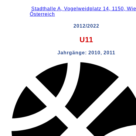
Stadthalle A, Vogelweidplatz 14, 1150, Wie
Österreich
2012/2022
U11
Jahrgänge:
2010, 2011