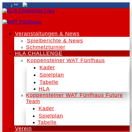
Veranstaltungen & News
Spielberichte & News
Schmelzturnier
HLA CHALLENGE
Koppensteiner WAT Fünfhaus
Kader
Spielplan
Tabelle
HLA
Koppensteiner WAT Fünfhaus Future
Team
Kader
Spielplan
Tabelle
Verein