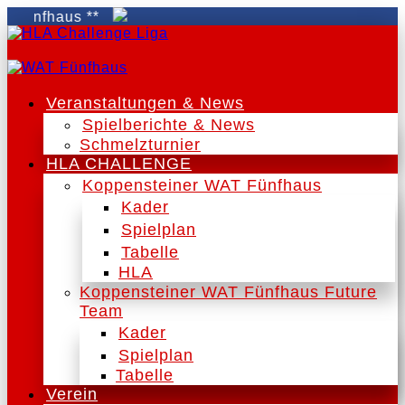
ünfhaus **
Veranstaltungen & News
Spielberichte & News
Schmelzturnier
HLA CHALLENGE
Koppensteiner WAT Fünfhaus
Kader
Spielplan
Tabelle
HLA
Koppensteiner WAT Fünfhaus Future
Team
Kader
Spielplan
Tabelle
Verein