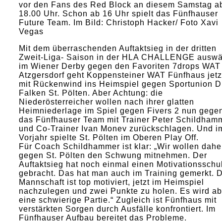
vor den Fans des Red Block an diesem Samstag a
18.00 Uhr. Schon ab 16 Uhr spielt das Fünfhauser
Future Team. Im Bild: Christoph Hacker/ Foto Xavi
Vegas
Mit dem überraschenden Auftaktsieg in der dritten
Zweit-Liga- Saison in der HLA CHALLENGE auswä
im Wiener Derby gegen den Favoriten 7drops WAT
Atzgersdorf geht Koppensteiner WAT Fünfhaus jetz
mit Rückenwind ins Heimspiel gegen Sportunion D
Falken St. Pölten. Aber Achtung: die
Niederösterreicher wollen nach ihrer glatten
Heimniederlage im Spiel gegen Fivers 2 nun gege
das Fünfhauser Team mit Trainer Peter Schildham
und Co-Trainer Ivan Monev zurückschlagen. Und i
Vorjahr spielte St. Pölten im Oberen Play Off.
Für Coach Schildhammer ist klar: „Wir wollen dah
gegen St. Pölten den Schwung mitnehmen. Der
Auftaktsieg hat noch einmal einen Motivationsschu
gebracht. Das hat man auch im Training gemerkt. 
Mannschaft ist top motiviert, jetzt im Heimspiel
nachzulegen und zwei Punkte zu holen. Es wird ab
eine schwierige Partie.“ Zugleich ist Fünfhaus mit
verstärkten Sorgen durch Ausfälle konfrontiert. Im
Fünfhauser Aufbau bereitet das Probleme.